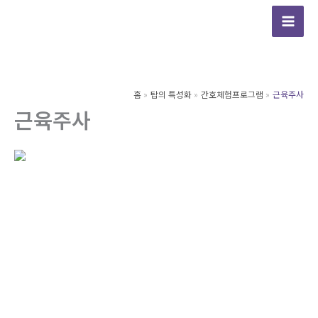
콘
텐
츠
로
건
홈
탑의 특성화
간호체험프로그램
근육주사
너
근육주사
뛰
기