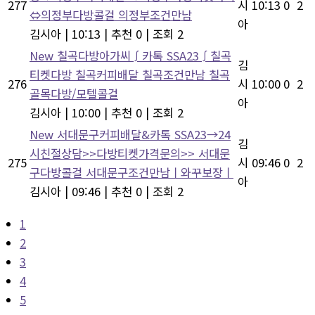
277
시
10:13
0
2
⇔의정부다방콜걸 의정부조건만남
아
김시아
|
10:13
|
추천 0
|
조회 2
New
칠곡다방아가씨∫카톡 SSA23∫칠곡
김
티켓다방 칠곡커피배달 칠곡조건만남 칠곡
276
시
10:00
0
2
골목다방/모텔콜걸
아
김시아
|
10:00
|
추천 0
|
조회 2
New
서대문구커피배달&카톡 SSA23→24
김
시친절상담>>다방티켓가격문의>> 서대문
275
시
09:46
0
2
구다방콜걸 서대문구조건만남ㅣ와꾸보장ㅣ
아
김시아
|
09:46
|
추천 0
|
조회 2
1
2
3
4
5