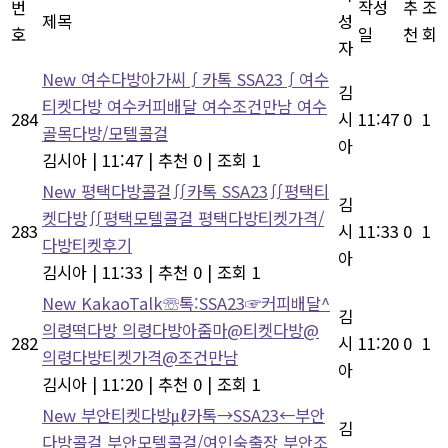
번
작성
추
조
제목
성
호
일
천
회
자
New
여수다방아가씨∫카톡 SSA23∫여수
김
티켓다방 여수커피배달 여수조건만남 여수
284
시
11:47
0
1
골목다방/모텔콜걸
아
김시아
|
11:47
|
추천 0
|
조회 1
New
평택다방콜걸∬카톡 SSA23∬평택티
김
켓다방∬평택모텔콜걸 평택다방티켓가격/
283
시
11:33
0
1
다방티켓후기
아
김시아
|
11:33
|
추천 0
|
조회 1
New
KakaoTalk☏톡:SSA23☞커피배달^
김
의령떡다방 의령다방아줌마@티켓다방@
282
시
11:20
0
1
의령다방티켓가격@조건만남
아
김시아
|
11:20
|
추천 0
|
조회 1
New
부안티켓다방㎕카톡→SSA23←부안
김
다방콜걸 부안모텔콜걸/여인숙출장 부안조