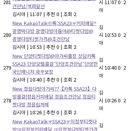
281
시
11:07
0
2
건만남/섹파알선
아
김시아
|
11:07
|
추천 0
|
조회 2
New
KakaoTalk☏톡:SSA23☞커피배달^
김
광명떡다방 광명다방아줌마@티켓다방@
280
시
10:53
0
2
광명다방티켓가격@조건만남
아
김시아
|
10:53
|
추천 0
|
조회 2
New
단양티켓다방@아가씨출장 상담카톡
김
SSA23 단양모텔콜걸″단양조건만남″단양한
279
시
10:40
0
2
국인매니저 와꾸보장
아
김시아
|
10:40
|
추천 0
|
조회 2
New
정읍다방아가씨??【카톡 SSA23】다
김
방콜걸|정읍커피배달 정읍조건만남 정읍티
278
시
10:26
0
2
켓다방 정읍립까페
아
김시아
|
10:26
|
추천 0
|
조회 2
New
KakaoTalk☞SSA23☞의정부티켓다
김
방⇒의정부커피배달 ⇒의정부다방티켓가격