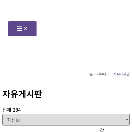
콘
텐
츠
로
건
너
뛰
기
홈
커뮤니티
자유게시판
자유게시판
전체 284
작