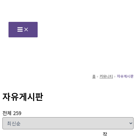
콘
텐
츠
로
건
너
뛰
기
홈
커뮤니티
자유게시판
자유게시판
전체 259
작