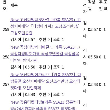
번
작성
추
조
제목
성
호
일
천
회
자
New
고성다방티켓가격「카톡 SSA23」고
김
성커피배달『다방아가씨』고성조건만남/
259
시
05:57
0
1
고성모텔콜걸
아
김시아
|
05:57
|
추천 0
|
조회 1
New
곡성다방커피배달∈-카톡 SSA23-∋
김
곡성다방티켓가격 곡성모텔콜걸 곡성골목
258
시
05:50
0
1
다방/다방아가씨
아
김시아
|
05:50
|
추천 0
|
조회 1
New
오산다방아가씨??【카톡 SSA23】다
김
방콜걸|오산커피배달 오산조건만남 오산티
257
시
05:43
0
1
켓다방 오산립까페
아
김시아
|
05:43
|
추천 0
|
조회 1
New
장흥티켓다방#카톡 SSA23 장흥떡다
김
방#24시커피배달@톡 SSA23 티켓다방』