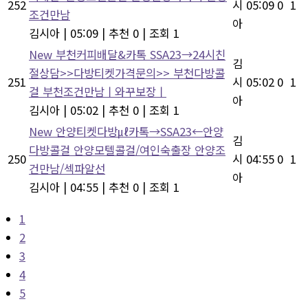
252
시
05:09
0
1
조건만남
아
김시아
|
05:09
|
추천 0
|
조회 1
New
부천커피배달&카톡 SSA23→24시친
김
절상담>>다방티켓가격문의>> 부천다방콜
251
시
05:02
0
1
걸 부천조건만남ㅣ와꾸보장ㅣ
아
김시아
|
05:02
|
추천 0
|
조회 1
New
안양티켓다방㎕카톡→SSA23←안양
김
다방콜걸 안양모텔콜걸/여인숙출장 안양조
250
시
04:55
0
1
건만남/섹파알선
아
김시아
|
04:55
|
추천 0
|
조회 1
1
2
3
4
5