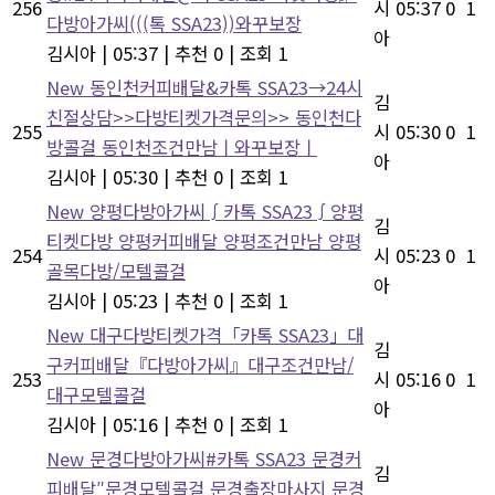
256
시
05:37
0
1
다방아가씨(((톡 SSA23))와꾸보장
아
김시아
|
05:37
|
추천 0
|
조회 1
New
동인천커피배달&카톡 SSA23→24시
김
친절상담>>다방티켓가격문의>> 동인천다
255
시
05:30
0
1
방콜걸 동인천조건만남ㅣ와꾸보장ㅣ
아
김시아
|
05:30
|
추천 0
|
조회 1
New
양평다방아가씨∫카톡 SSA23∫양평
김
티켓다방 양평커피배달 양평조건만남 양평
254
시
05:23
0
1
골목다방/모텔콜걸
아
김시아
|
05:23
|
추천 0
|
조회 1
New
대구다방티켓가격「카톡 SSA23」대
김
구커피배달『다방아가씨』대구조건만남/
253
시
05:16
0
1
대구모텔콜걸
아
김시아
|
05:16
|
추천 0
|
조회 1
New
문경다방아가씨#카톡 SSA23 문경커
김
피배달″문경모텔콜걸 문경출장마사지 문경