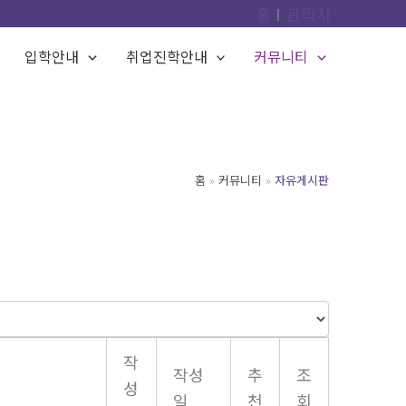
홈
Ι
관리자
입학안내
취업진학안내
커뮤니티
홈
커뮤니티
자유게시판
작
작성
추
조
성
일
천
회