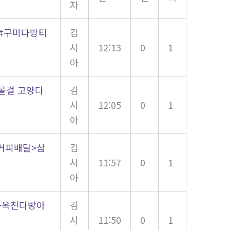
자
방#구미다방티
김
시
12:13
0
1
아
콜걸 고양다
김
시
12:05
0
1
아
척커피배달>삼
김
시
11:57
0
1
아
→옥천다방아
김
시
11:50
0
1