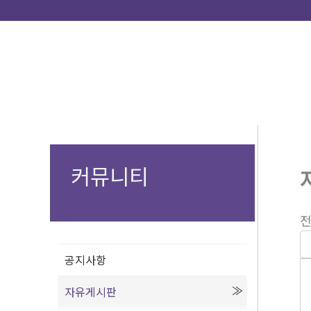
콘
텐
츠
로
건
너
뛰
기
커뮤니티
전
공지사항
자유게시판