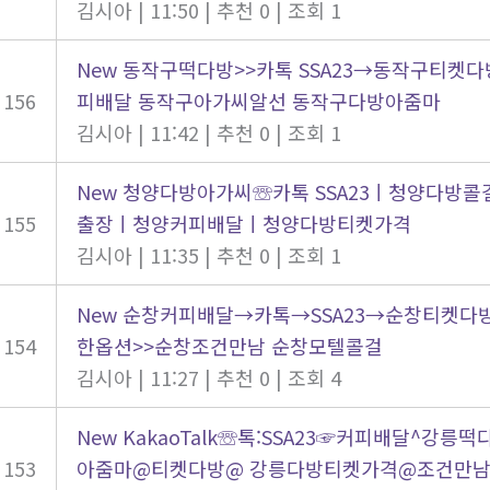
김시아
|
11:50
|
추천 0
|
조회 1
New
동작구떡다방>>카톡 SSA23→동작구티켓다
156
피배달 동작구아가씨알선 동작구다방아줌마
김시아
|
11:42
|
추천 0
|
조회 1
New
청양다방아가씨☏카톡 SSA23ㅣ청양다방
155
출장ㅣ청양커피배달ㅣ청양다방티켓가격
김시아
|
11:35
|
추천 0
|
조회 1
New
순창커피배달→카톡→SSA23→순창티켓다
154
한옵션>>순창조건만남 순창모텔콜걸
김시아
|
11:27
|
추천 0
|
조회 4
New
KakaoTalk☏톡:SSA23☞커피배달^강릉
153
아줌마@티켓다방@ 강릉다방티켓가격@조건만