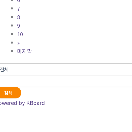
7
8
9
10
»
마지막
검색
owered by KBoard