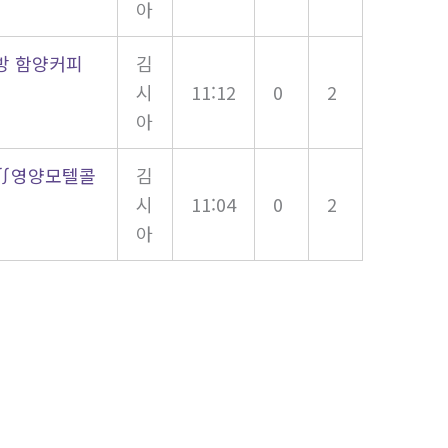
아
방 함양커피
김
시
11:12
0
2
아
방∬영양모텔콜
김
시
11:04
0
2
아