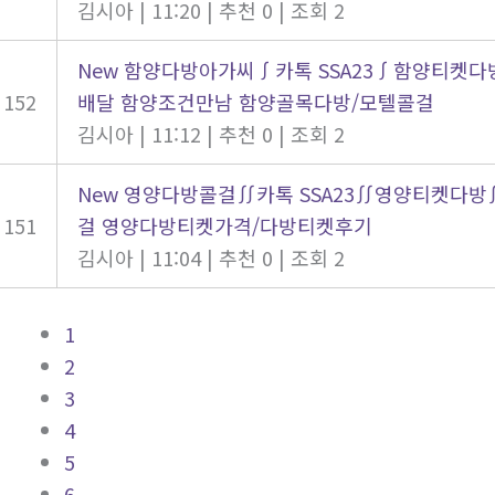
김시아
|
11:20
|
추천 0
|
조회 2
New
함양다방아가씨∫카톡 SSA23∫함양티켓다
152
배달 함양조건만남 함양골목다방/모텔콜걸
김시아
|
11:12
|
추천 0
|
조회 2
New
영양다방콜걸∬카톡 SSA23∬영양티켓다
151
걸 영양다방티켓가격/다방티켓후기
김시아
|
11:04
|
추천 0
|
조회 2
1
2
3
4
5
6