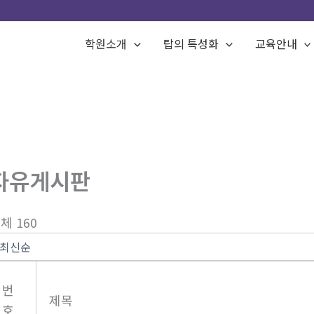
학원소개
탑의 특성화
교육안내
자유게시판
체 160
번
제목
호