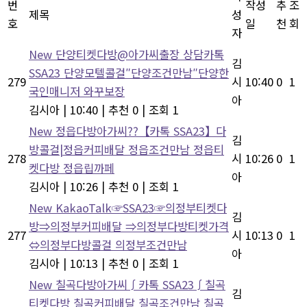
번
작성
추
조
제목
성
호
일
천
회
자
New
단양티켓다방@아가씨출장 상담카톡
김
SSA23 단양모텔콜걸″단양조건만남″단양한
279
시
10:40
0
1
국인매니저 와꾸보장
아
김시아
|
10:40
|
추천 0
|
조회 1
New
정읍다방아가씨??【카톡 SSA23】다
김
방콜걸|정읍커피배달 정읍조건만남 정읍티
278
시
10:26
0
1
켓다방 정읍립까페
아
김시아
|
10:26
|
추천 0
|
조회 1
New
KakaoTalk☞SSA23☞의정부티켓다
김
방⇒의정부커피배달 ⇒의정부다방티켓가격
277
시
10:13
0
1
⇔의정부다방콜걸 의정부조건만남
아
김시아
|
10:13
|
추천 0
|
조회 1
New
칠곡다방아가씨∫카톡 SSA23∫칠곡
김
티켓다방 칠곡커피배달 칠곡조건만남 칠곡