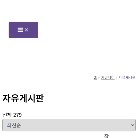
콘
텐
츠
로
건
너
뛰
기
홈
커뮤니티
자유게시판
자유게시판
전체 279
작