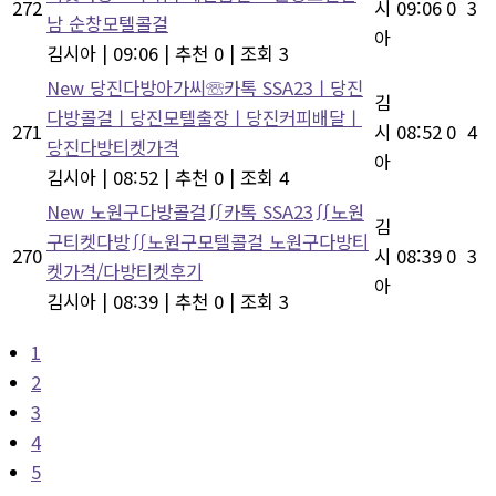
272
시
09:06
0
3
남 순창모텔콜걸
아
김시아
|
09:06
|
추천 0
|
조회 3
New
당진다방아가씨☏카톡 SSA23ㅣ당진
김
다방콜걸ㅣ당진모텔출장ㅣ당진커피배달ㅣ
271
시
08:52
0
4
당진다방티켓가격
아
김시아
|
08:52
|
추천 0
|
조회 4
New
노원구다방콜걸∬카톡 SSA23∬노원
김
구티켓다방∬노원구모텔콜걸 노원구다방티
270
시
08:39
0
3
켓가격/다방티켓후기
아
김시아
|
08:39
|
추천 0
|
조회 3
1
2
3
4
5