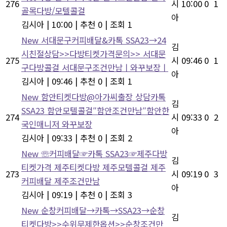
276
시
10:00
0
1
골목다방/모텔콜걸
아
김시아
|
10:00
|
추천 0
|
조회 1
New
서대문구커피배달&카톡 SSA23→24
김
시친절상담>>다방티켓가격문의>> 서대문
275
시
09:46
0
1
구다방콜걸 서대문구조건만남ㅣ와꾸보장ㅣ
아
김시아
|
09:46
|
추천 0
|
조회 1
New
함안티켓다방@아가씨출장 상담카톡
김
SSA23 함안모텔콜걸″함안조건만남″함안한
274
시
09:33
0
2
국인매니저 와꾸보장
아
김시아
|
09:33
|
추천 0
|
조회 2
New
☏커피배달☞카톡 SSA23☞제주다방
김
티켓가격 제주티켓다방 제주모텔콜걸 제주
273
시
09:19
0
3
커피배달 제주조건만남
아
김시아
|
09:19
|
추천 0
|
조회 3
New
순창커피배달→카톡→SSA23→순창
김
티켓다방>>수위무제한옵션>>순창조건만