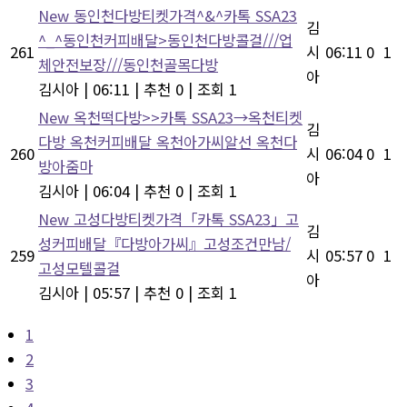
New
동인천다방티켓가격^&^카톡 SSA23
김
^_^동인천커피배달>동인천다방콜걸///업
261
시
06:11
0
1
체안전보장///동인천골목다방
아
김시아
|
06:11
|
추천 0
|
조회 1
New
옥천떡다방>>카톡 SSA23→옥천티켓
김
다방 옥천커피배달 옥천아가씨알선 옥천다
260
시
06:04
0
1
방아줌마
아
김시아
|
06:04
|
추천 0
|
조회 1
New
고성다방티켓가격「카톡 SSA23」고
김
성커피배달『다방아가씨』고성조건만남/
259
시
05:57
0
1
고성모텔콜걸
아
김시아
|
05:57
|
추천 0
|
조회 1
1
2
3