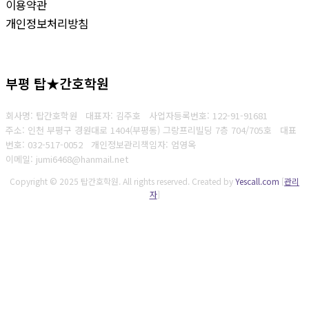
이용약관
개인정보처리방침
부평 탑★간호학원
회사명: 탑간호학원 대표자: 김주호
사업자등록번호:
122-91-91681
주소: 인천 부평구 경원대로 1404(부평동) 그랑프리빌딩 7층 704/705호 대표
번호
: 032-517-0052
개인정보관리책임자: 엄영옥
이메일: jumi6468@hanmail.net
Copyright © 2025 탑간호학원. All rights reserved.
Created by
Yescall.com
[
관리
자
]