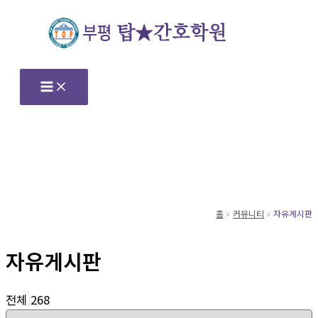
콘
텐
츠
로
건
너
뛰
기
홈
커뮤니티
자유게시판
자유게시판
전체 268