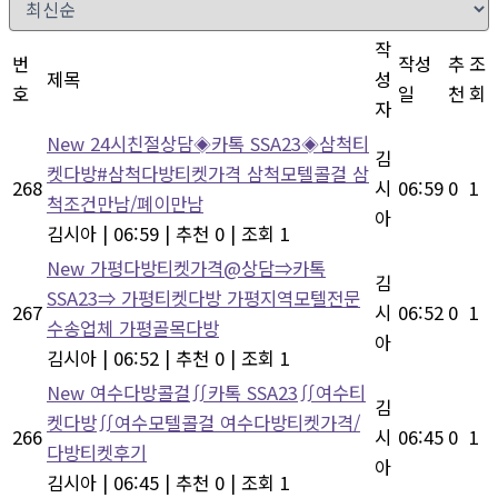
작
번
작성
추
조
제목
성
호
일
천
회
자
New
24시친절상담◈카톡 SSA23◈삼척티
김
켓다방#삼척다방티켓가격 삼척모텔콜걸 삼
268
시
06:59
0
1
척조건만남/폐이만남
아
김시아
|
06:59
|
추천 0
|
조회 1
New
가평다방티켓가격@상담⇒카톡
김
SSA23⇒ 가평티켓다방 가평지역모텔전문
267
시
06:52
0
1
수송업체 가평골목다방
아
김시아
|
06:52
|
추천 0
|
조회 1
New
여수다방콜걸∬카톡 SSA23∬여수티
김
켓다방∬여수모텔콜걸 여수다방티켓가격/
266
시
06:45
0
1
다방티켓후기
아
김시아
|
06:45
|
추천 0
|
조회 1