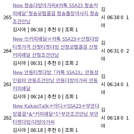
New
청송다방아가씨#카톡 SSA23 청송커
김
피배달″청송모텔콜걸 청송출장마사지 청송
265
시
06:38
0
1
조건만남
아
김시아
|
06:38
|
추천 0
|
조회 1
New
☏커피배달☞카톡 SSA23☞산청다방
김
티켓가격 산청티켓다방 산청모텔콜걸 산청
264
시
06:31
0
2
커피배달 산청조건만남
아
김시아
|
06:31
|
추천 0
|
조회 2
New
안동티켓다방「카톡 SSA23」안동성
김
인쉼터 안동조건만남 안동다방아가씨 안동
263
시
06:24
0
1
커피배달
아
김시아
|
06:24
|
추천 0
|
조회 1
New
KakaoTalk☞아디☞SSA23☞부안다
김
방콜걸^&^커피배달^$^부안조건만남 부안
262
시
06:18
0
1
티켓다방/다방아가씨
아
김시아
|
06:18
|
추천 0
|
조회 1