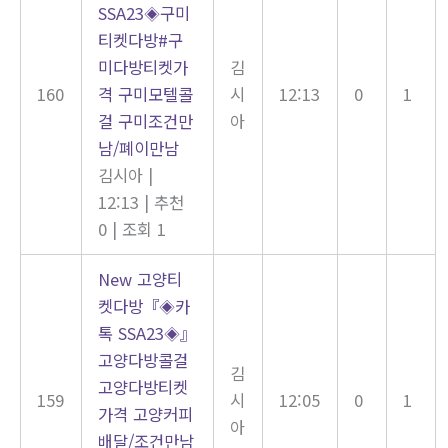
SSA23◈구미
티켓다방#구
미다방티켓가
김
160
격 구미모텔콜
시
12:13
0
1
걸 구미조건만
아
남/폐이만남
김시아
|
12:13
|
추천
0
|
조회 1
New
고양티
켓다방『◈카
톡 SSA23◈』
고양다방콜걸
김
고양다방티켓
159
시
12:05
0
1
가격 고양커피
아
배달/조건만남