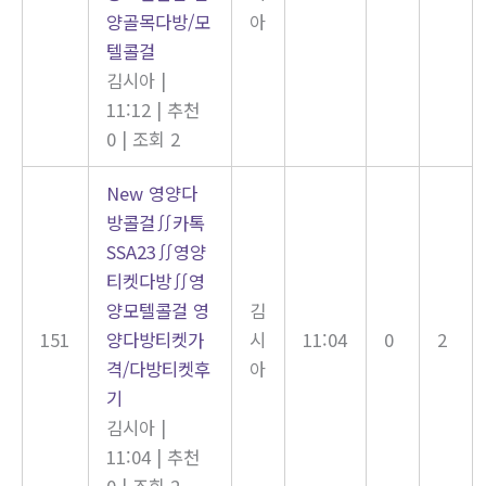
양골목다방/모
아
텔콜걸
김시아
|
11:12
|
추천
0
|
조회 2
New
영양다
방콜걸∬카톡
SSA23∬영양
티켓다방∬영
양모텔콜걸 영
김
151
양다방티켓가
시
11:04
0
2
격/다방티켓후
아
기
김시아
|
11:04
|
추천
0
|
조회 2