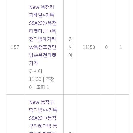
New
옥천커
피배달>카톡
SSA23≫옥천
티켓다방→옥
천다방아가씨
김
157
ｗ옥천조건만
시
11:50
0
1
남ｗ옥천티켓
아
가격
김시아
|
11:50
|
추천
0
|
조회 1
New
동작구
떡다방>>카톡
SSA23→동작
구티켓다방 동