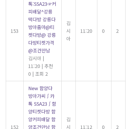
톡:SSA23☞커
피배달^강릉
떡다방 강릉다
김
방아줌마@티
153
시
11:20
0
2
켓다방@ 강릉
아
다방티켓가격
@조건만남
김시아
|
11:20
|
추천
0
|
조회 2
New
함양다
방아가씨∫카
톡 SSA23∫함
양티켓다방 함
양커피배달 함
김
152
양조건만남 함
시
11:12
0
2