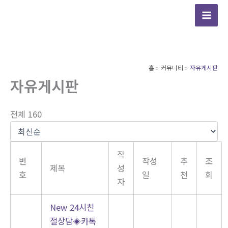
콘
텐
츠
로
건
홈
커뮤니티
자유게시판
너
자유게시판
뛰
기
전체 160
작
번
작성
추
조
제목
성
호
일
천
회
자
New
24시친
절상담◈카톡