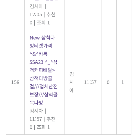
김시아
|
12:05
|
추천
0
|
조회 1
New
삼척다
방티켓가격
^&^카톡
SSA23 ^_^삼
척커피배달>
김
삼척다방콜
158
시
11:57
0
1
걸///업체안전
아
보장///삼척골
목다방
김시아
|
11:57
|
추천
0
|
조회 1