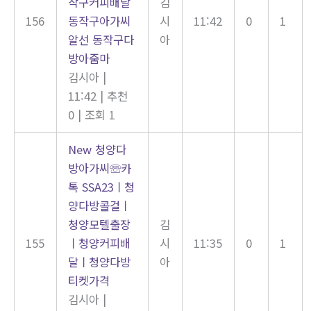
작구커피배달
김
156
동작구아가씨
시
11:42
0
1
알선 동작구다
아
방아줌마
김시아
|
11:42
|
추천
0
|
조회 1
New
청양다
방아가씨☏카
톡 SSA23ㅣ청
양다방콜걸ㅣ
청양모텔출장
김
155
ㅣ청양커피배
시
11:35
0
1
달ㅣ청양다방
아
티켓가격
김시아
|