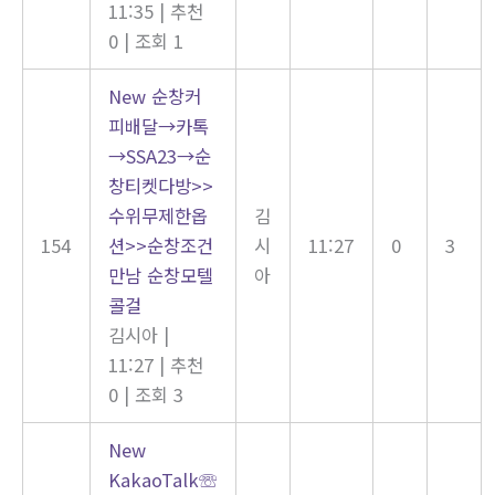
11:35
|
추천
0
|
조회 1
New
순창커
피배달→카톡
→SSA23→순
창티켓다방>>
수위무제한옵
김
154
션>>순창조건
시
11:27
0
3
만남 순창모텔
아
콜걸
김시아
|
11:27
|
추천
0
|
조회 3
New
KakaoTalk☏