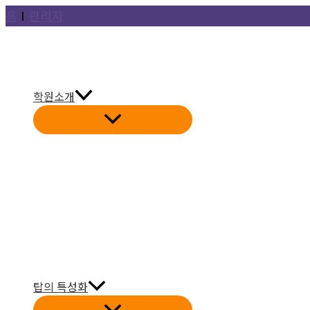
콘
홈
Ι
관리자
텐
츠
로
건
학원소개
너
뛰
기
탑의 특성화