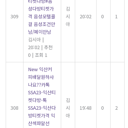
티켓다방#음
성다방티켓가
김
309
격 음성모텔콜
시
20:02
0
1
걸 음성조건만
아
남/폐이만남
김시아
|
20:02
|
추천
0
|
조회 1
New
익산커
피배달원하사
나요??카톡
SSA23-익산티
켓다방-톡
김
308
SSA23-익산다
시
19:48
0
2
방티켓가격 익
아
산섹파알선