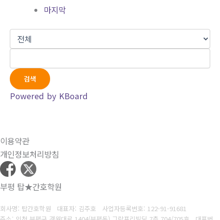
마지막
검색
Powered by KBoard
이용약관
개인정보처리방침
부평 탑★간호학원
회사명: 탑간호학원 대표자: 김주호
사업자등록번호:
122-91-91681
주소: 인천 부평구 경원대로 1404(부평동) 그랑프리빌딩 7층 704/705호 대표번