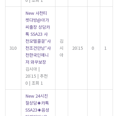
New
사천티
켓다방@아가
씨출장 상담카
톡 SSA23 사
천모텔콜걸″사
김
310
천조건만남″사
시
20:15
0
1
천한국인매니
아
저 와꾸보장
김시아
|
20:15
|
추천
0
|
조회 1
New
24시친
절상담◈카톡
SSA23◈음성