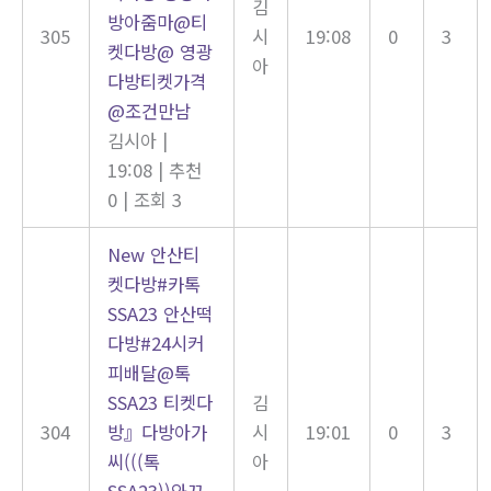
김
방아줌마@티
305
시
19:08
0
3
켓다방@ 영광
아
다방티켓가격
@조건만남
김시아
|
19:08
|
추천
0
|
조회 3
New
안산티
켓다방#카톡
SSA23 안산떡
다방#24시커
피배달@톡
SSA23 티켓다
김
304
방』다방아가
시
19:01
0
3
씨(((톡
아
SSA23))와꾸