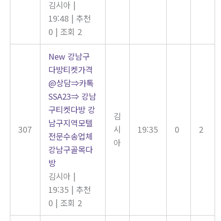
김시아
|
19:48
|
추천
0
|
조회 2
New
강남구
다방티켓가격
@상담⇒카톡
SSA23⇒ 강남
구티켓다방 강
김
남구지역모텔
307
시
19:35
0
2
전문수송업체
아
강남구골목다
방
김시아
|
19:35
|
추천
0
|
조회 2