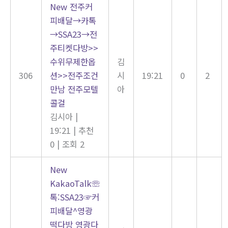
New
전주커
피배달→카톡
→SSA23→전
주티켓다방>>
수위무제한옵
김
306
션>>전주조건
시
19:21
0
2
만남 전주모텔
아
콜걸
김시아
|
19:21
|
추천
0
|
조회 2
New
KakaoTalk☏
톡:SSA23☞커
피배달^영광
떡다방 영광다