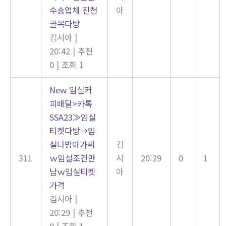
수송업체 진천
아
골목다방
김시아
|
20:42
|
추천
0
|
조회 1
New
임실커
피배달>카톡
SSA23≫임실
티켓다방→임
실다방아가씨
김
311
ｗ임실조건만
시
20:29
0
1
남ｗ임실티켓
아
가격
김시아
|
20:29
|
추천
0
|
조회 1