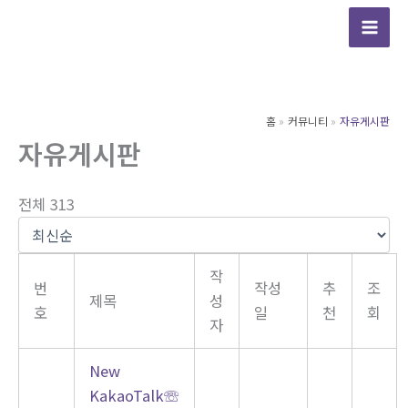
콘
텐
츠
로
건
홈
커뮤니티
자유게시판
너
자유게시판
뛰
기
전체 313
작
번
작성
추
조
제목
성
호
일
천
회
자
New
KakaoTalk☏