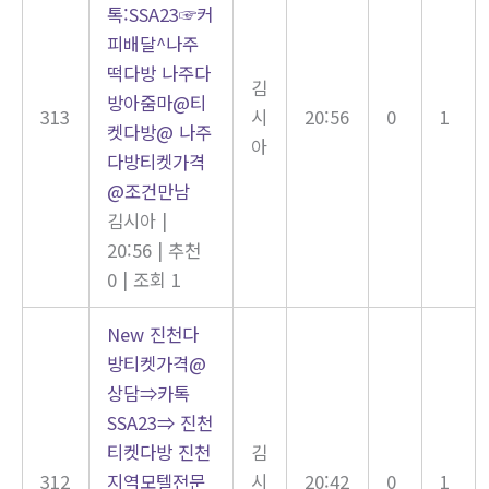
톡:SSA23☞커
피배달^나주
떡다방 나주다
김
방아줌마@티
313
시
20:56
0
1
켓다방@ 나주
아
다방티켓가격
@조건만남
김시아
|
20:56
|
추천
0
|
조회 1
New
진천다
방티켓가격@
상담⇒카톡
SSA23⇒ 진천
티켓다방 진천
김
312
지역모텔전문
시
20:42
0
1