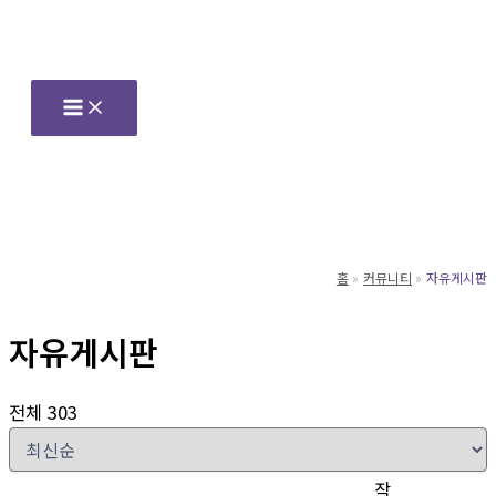
콘
텐
츠
로
건
너
뛰
기
홈
커뮤니티
자유게시판
자유게시판
전체 303
작