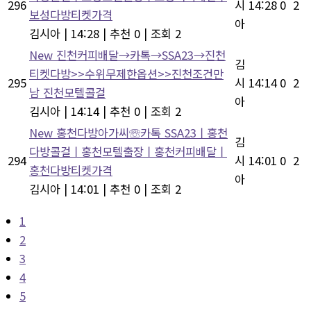
296
시
14:28
0
2
보성다방티켓가격
아
김시아
|
14:28
|
추천 0
|
조회 2
New
진천커피배달→카톡→SSA23→진천
김
티켓다방>>수위무제한옵션>>진천조건만
295
시
14:14
0
2
남 진천모텔콜걸
아
김시아
|
14:14
|
추천 0
|
조회 2
New
홍천다방아가씨☏카톡 SSA23ㅣ홍천
김
다방콜걸ㅣ홍천모텔출장ㅣ홍천커피배달ㅣ
294
시
14:01
0
2
홍천다방티켓가격
아
김시아
|
14:01
|
추천 0
|
조회 2
1
2
3
4
5