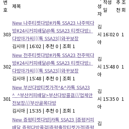
번
작성
추
조
제목
성
호
일
천
회
자
New
나주티켓다방#카톡 SSA23 나주떡다
김
방#24시커피배달@톡 SSA23 티켓다방』
303
시
16:02
0
1
다방아가씨(((톡 SSA23))와꾸보장
아
김시아
|
16:02
|
추천 0
|
조회 1
New
전주티켓다방#카톡 SSA23 전주떡다
김
방#24시커피배달@톡 SSA23 티켓다방』
302
시
15:48
0
1
다방아가씨(((톡 SSA23))와꾸보장
아
김시아
|
15:48
|
추천 0
|
조회 1
New
부산다방티켓가격^&^카톡 SSA23
김
^_^부산커피배달>부산다방콜걸///업체안
301
시
15:35
0
1
전보장///부산골목다방
아
김시아
|
15:35
|
추천 0
|
조회 1
New
증평티켓다방|카톡 SSA23 |증평커피
김
배달 증평다방콜걸|증평출장티켓가격|증평