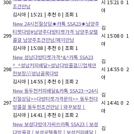
300
시
15:21
0
1
조건만남
아
김시아
|
15:21
|
추천 0
|
조회 1
New
24시친절상담◈카톡 SSA23◈남양주
김
티켓다방#남양주다방티켓가격 남양주모텔
299
시
15:08
0
1
콜걸 남양주조건만남/폐이만남
아
김시아
|
15:08
|
추천 0
|
조회 1
New
성남다방티켓가격^&^카톡 SSA23
김
^_^성남커피배달>성남다방콜걸///업체안
298
시
14:55
0
2
전보장///성남골목다방
아
김시아
|
14:55
|
추천 0
|
조회 2
New
동두천커피배달&카톡 SSA23→24시
김
친절상담>>다방티켓가격문의>> 동두천다
297
시
14:41
0
2
방콜걸 동두천조건만남ㅣ와꾸보장ㅣ
아
김시아
|
14:41
|
추천 0
|
조회 2
New
보성다방아가씨☏카톡 SSA23ㅣ보성
김
다방콜걸ㅣ보성모텔출장ㅣ보성커피배달ㅣ