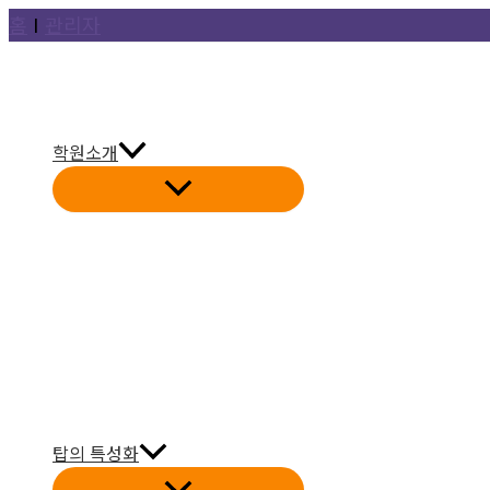
콘
홈
Ι
관리자
텐
츠
로
건
학원소개
너
뛰
기
탑의 특성화