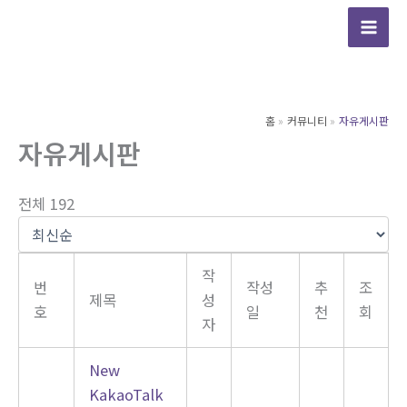
콘
텐
츠
로
건
홈
커뮤니티
자유게시판
너
자유게시판
뛰
기
전체 192
작
번
작성
추
조
제목
성
호
일
천
회
자
New
KakaoTalk