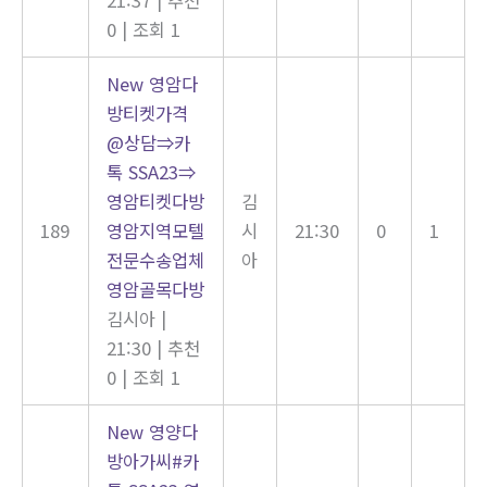
0
|
조회 1
New
영암다
방티켓가격
@상담⇒카
톡 SSA23⇒
영암티켓다방
김
189
영암지역모텔
시
21:30
0
1
전문수송업체
아
영암골목다방
김시아
|
21:30
|
추천
0
|
조회 1
New
영양다
방아가씨#카