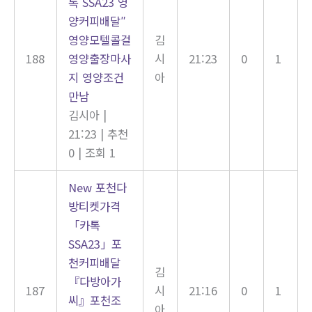
톡 SSA23 영
양커피배달″
영양모텔콜걸
김
188
영양출장마사
시
21:23
0
1
지 영양조건
아
만남
김시아
|
21:23
|
추천
0
|
조회 1
New
포천다
방티켓가격
「카톡
SSA23」포
천커피배달
김
『다방아가
187
시
21:16
0
1
씨』포천조
아