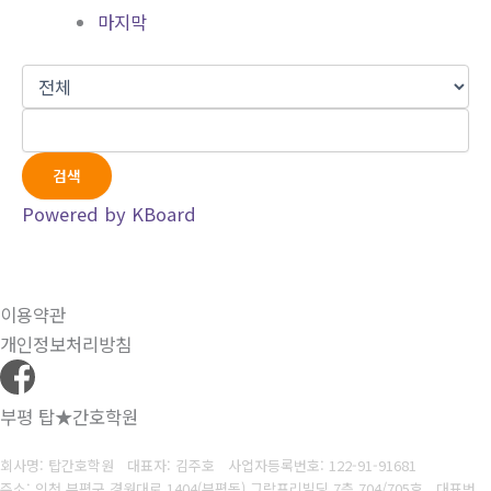
마지막
검색
Powered by KBoard
이용약관
개인정보처리방침
부평 탑★간호학원
회사명: 탑간호학원 대표자: 김주호
사업자등록번호:
122-91-91681
주소: 인천 부평구 경원대로 1404(부평동) 그랑프리빌딩 7층 704/705호 대표번