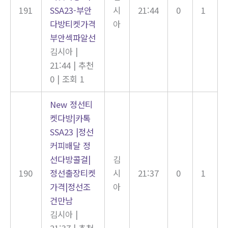
191
SSA23-부안
시
21:44
0
1
다방티켓가격
아
부안섹파알선
김시아
|
21:44
|
추천
0
|
조회 1
New
정선티
켓다방|카톡
SSA23 |정선
커피배달 정
선다방콜걸|
김
190
정선출장티켓
시
21:37
0
1
가격|정선조
아
건만남
김시아
|
21:37
|
추천