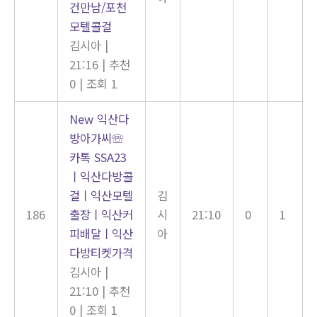
건만남/포천
모텔콜걸
김시아
|
21:16
|
추천
0
|
조회 1
New
익산다
방아가씨☏
카톡 SSA23
ㅣ익산다방콜
걸ㅣ익산모텔
김
186
출장ㅣ익산커
시
21:10
0
1
피배달ㅣ익산
아
다방티켓가격
김시아
|
21:10
|
추천
0
|
조회 1