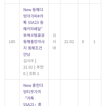
New
동해다
방아가씨#카
톡 SSA23 동
해커피배달″
동해모텔콜걸
김
185
동해출장마사
시
21:02
0
1
지 동해조건
아
만남
김시아
|
21:02
|
추천
0
|
조회 1
New
홍천다
방티켓가격
「카톡
SSA23」홍