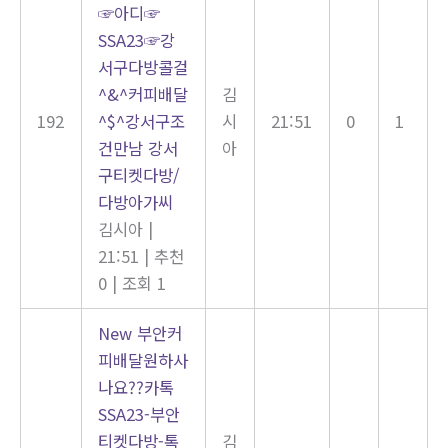
☞아디☞
SSA23☞강
서구다방콜걸
^&^커피배달
김
192
^$^강서구조
시
21:51
0
1
건만남 강서
아
구티켓다방/
다방아가씨
김시아
|
21:51
|
추천
0
|
조회 1
New
부안커
피배달원하사
나요??카톡
SSA23-부안
티켓다방-톡
김