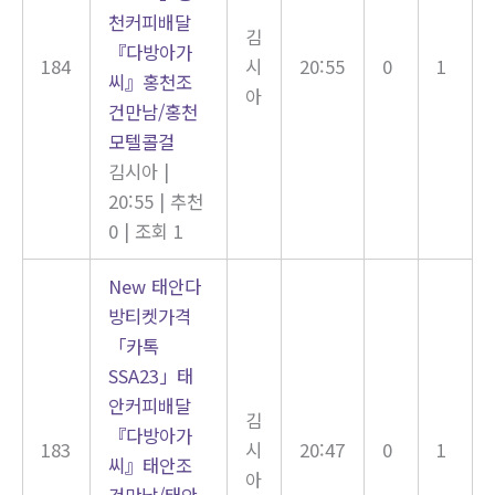
천커피배달
김
『다방아가
184
시
20:55
0
1
씨』홍천조
아
건만남/홍천
모텔콜걸
김시아
|
20:55
|
추천
0
|
조회 1
New
태안다
방티켓가격
「카톡
SSA23」태
안커피배달
김
『다방아가
183
시
20:47
0
1
씨』태안조
아
건만남/태안