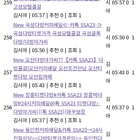
259
시
05:57
0
1
고성모텔콜걸
아
김시아
|
05:57
|
추천 0
|
조회 1
New
곡성다방커피배달∈-카톡 SSA23-∋
김
곡성다방티켓가격 곡성모텔콜걸 곡성골목
258
시
05:50
0
1
다방/다방아가씨
아
김시아
|
05:50
|
추천 0
|
조회 1
New
오산다방아가씨??【카톡 SSA23】다
김
방콜걸|오산커피배달 오산조건만남 오산티
257
시
05:43
0
1
켓다방 오산립까페
아
김시아
|
05:43
|
추천 0
|
조회 1
New
장흥티켓다방#카톡 SSA23 장흥떡다
김
방#24시커피배달@톡 SSA23 티켓다방』
256
시
05:37
0
1
다방아가씨(((톡 SSA23))와꾸보장
아
김시아
|
05:37
|
추천 0
|
조회 1
New
동인천커피배달&카톡 SSA23→24시
김
친절상담>>다방티켓가격문의>> 동인천다