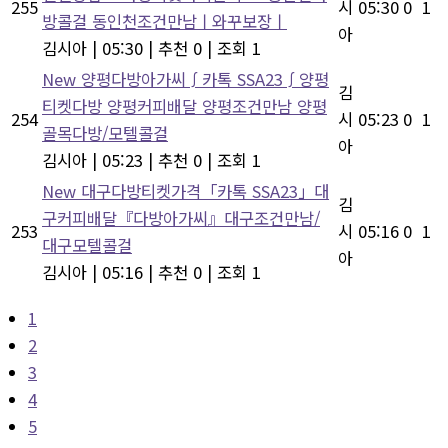
255
시
05:30
0
1
방콜걸 동인천조건만남ㅣ와꾸보장ㅣ
아
김시아
|
05:30
|
추천 0
|
조회 1
New
양평다방아가씨∫카톡 SSA23∫양평
김
티켓다방 양평커피배달 양평조건만남 양평
254
시
05:23
0
1
골목다방/모텔콜걸
아
김시아
|
05:23
|
추천 0
|
조회 1
New
대구다방티켓가격「카톡 SSA23」대
김
구커피배달『다방아가씨』대구조건만남/
253
시
05:16
0
1
대구모텔콜걸
아
김시아
|
05:16
|
추천 0
|
조회 1
1
2
3
4
5