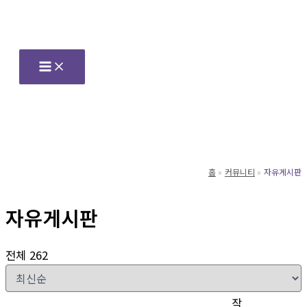
콘
텐
츠
로
건
너
뛰
기
홈
커뮤니티
자유게시판
자유게시판
전체 262
작