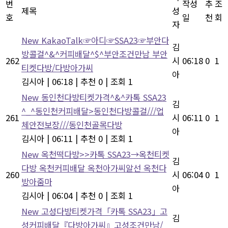
번
작성
추
조
제목
성
호
일
천
회
자
New
KakaoTalk☞아디☞SSA23☞부안다
김
방콜걸^&^커피배달^$^부안조건만남 부안
262
시
06:18
0
1
티켓다방/다방아가씨
아
김시아
|
06:18
|
추천 0
|
조회 1
New
동인천다방티켓가격^&^카톡 SSA23
김
^_^동인천커피배달>동인천다방콜걸///업
261
시
06:11
0
1
체안전보장///동인천골목다방
아
김시아
|
06:11
|
추천 0
|
조회 1
New
옥천떡다방>>카톡 SSA23→옥천티켓
김
다방 옥천커피배달 옥천아가씨알선 옥천다
260
시
06:04
0
1
방아줌마
아
김시아
|
06:04
|
추천 0
|
조회 1
New
고성다방티켓가격「카톡 SSA23」고
김
성커피배달『다방아가씨』고성조건만남/