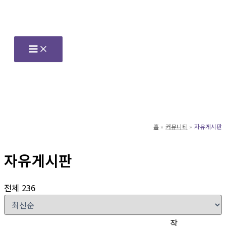
콘
텐
츠
로
건
너
뛰
기
홈
커뮤니티
자유게시판
자유게시판
전체 236
작