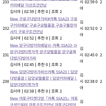
233
시
02:59
0
2
커피배달 익산조건만남
아
김시아
|
02:59
|
추천 0
|
조회 2
New
구로구다방아가씨#카톡 SSA23 구로
김
구커피배달″구로구모텔콜걸 구로구출장마
232
시
02:52
0
2
사지 구로구조건만남
아
김시아
|
02:52
|
추천 0
|
조회 2
New
양구다방커피배달∈-카톡 SSA23-∋
김
양구다방티켓가격 양구모텔콜걸 양구골목
231
시
02:45
0
2
다방/다방아가씨
아
김시아
|
02:45
|
추천 0
|
조회 2
New
담양다방아가씨☏카톡 SSA23ㅣ담양
김
다방콜걸ㅣ담양모텔출장ㅣ담양커피배달ㅣ
230
시
02:38
0
2
담양다방티켓가격
아
김시아
|
02:38
|
추천 0
|
조회 2
New
마포구티켓다방「카톡 SSA23」마포
김
구성인쉼터 마포구조건만남 마포구다방아