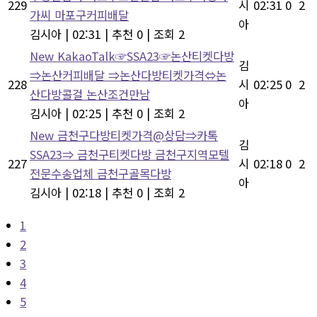
229
시
02:31
0
2
가씨 마포구커피배달
아
김시아
|
02:31
|
추천 0
|
조회 2
New
KakaoTalk☞SSA23☞논산티켓다방
김
⇒논산커피배달 ⇒논산다방티켓가격⇔논
228
시
02:25
0
2
산다방콜걸 논산조건만남
아
김시아
|
02:25
|
추천 0
|
조회 2
New
금천구다방티켓가격@상담⇒카톡
김
SSA23⇒ 금천구티켓다방 금천구지역모텔
227
시
02:18
0
2
전문수송업체 금천구골목다방
아
김시아
|
02:18
|
추천 0
|
조회 2
1
2
3
4
5