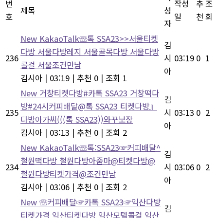
번
작성
추
조
제목
성
호
일
천
회
자
New
KakaoTalk☏톡 SSA23>>서울티켓
김
다방 서울다방레지 서울골목다방 서울다방
236
시
03:19
0
1
콜걸 서울조건만남
아
김시아
|
03:19
|
추천 0
|
조회 1
New
거창티켓다방#카톡 SSA23 거창떡다
김
방#24시커피배달@톡 SSA23 티켓다방』
235
시
03:13
0
2
다방아가씨(((톡 SSA23))와꾸보장
아
김시아
|
03:13
|
추천 0
|
조회 2
New
KakaoTalk☏톡:SSA23☞커피배달^
김
철원떡다방 철원다방아줌마@티켓다방@
234
시
03:06
0
2
철원다방티켓가격@조건만남
아
김시아
|
03:06
|
추천 0
|
조회 2
New
☏커피배달☞카톡 SSA23☞익산다방
김
티켓가격 익산티켓다방 익산모텔콜걸 익산