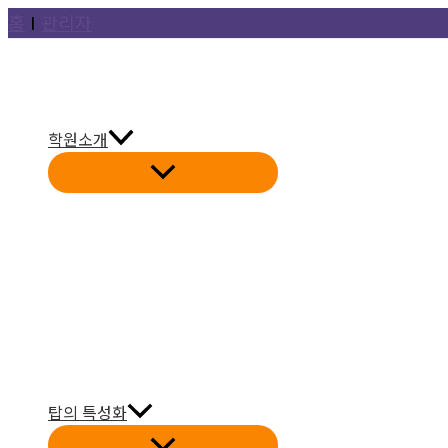
콘
홈
Ι
관리자
텐
츠
로
건
학원소개
너
뛰
기
탑의 특성화