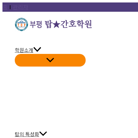
콘
홈
Ι
관리자
텐
츠
로
건
학원소개
너
뛰
기
탑의 특성화