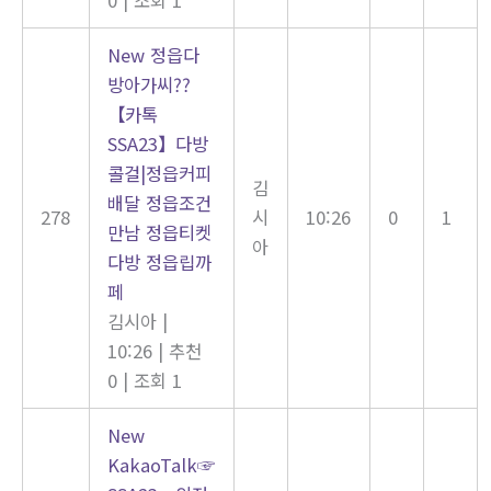
New
정읍다
방아가씨??
【카톡
SSA23】다방
콜걸|정읍커피
김
배달 정읍조건
278
시
10:26
0
1
만남 정읍티켓
아
다방 정읍립까
페
김시아
|
10:26
|
추천
0
|
조회 1
New
KakaoTalk☞