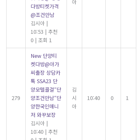
아
다방티켓가격
@조건만남
김시아
|
10:53
|
추천
0
|
조회 1
New
단양티
켓다방@아가
씨출장 상담카
톡 SSA23 단
양모텔콜걸″단
김
279
양조건만남″단
시
10:40
0
1
양한국인매니
아
저 와꾸보장
김시아
|
10:40
|
추천
0
|
조회 1