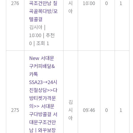
276
곡조건만남 칠
시
10:00
0
1
곡골목다방/모
아
텔콜걸
김시아
|
10:00
|
추천
0
|
조회 1
New
서대문
구커피배달&
카톡
SSA23→24시
친절상담>>다
방티켓가격문
김
의>> 서대문
275
시
09:46
0
1
구다방콜걸 서
아
대문구조건만
남ㅣ와꾸보장