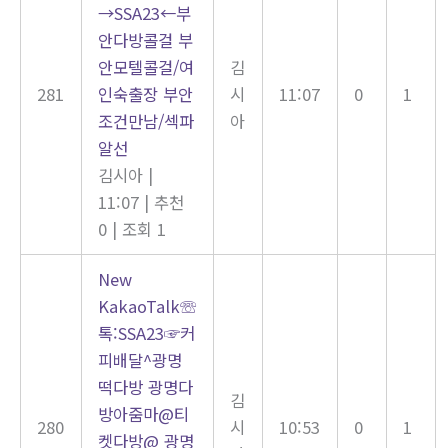
→SSA23←부
안다방콜걸 부
안모텔콜걸/여
김
281
인숙출장 부안
시
11:07
0
1
조건만남/섹파
아
알선
김시아
|
11:07
|
추천
0
|
조회 1
New
KakaoTalk☏
톡:SSA23☞커
피배달^광명
떡다방 광명다
김
방아줌마@티
280
시
10:53
0
1
켓다방@ 광명