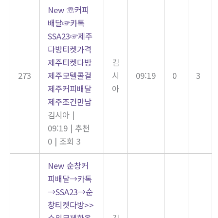
New
☏커피
배달☞카톡
SSA23☞제주
다방티켓가격
제주티켓다방
김
273
제주모텔콜걸
시
09:19
0
3
제주커피배달
아
제주조건만남
김시아
|
09:19
|
추천
0
|
조회 3
New
순창커
피배달→카톡
→SSA23→순
창티켓다방>>
수위무제한옵
김