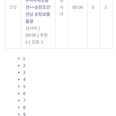
272
션>>순창조건
시
09:06
0
3
만남 순창모텔
아
콜걸
김시아
|
09:06
|
추천
0
|
조회 3
1
2
3
4
5
6
7
8
9