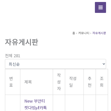
콘
텐
츠
로
건
홈
커뮤니티
자유게시판
너
자유게시판
뛰
기
전체 281
작
번
작성
추
조
제목
성
호
일
천
회
자
New
부안티
켓다방㎕카톡