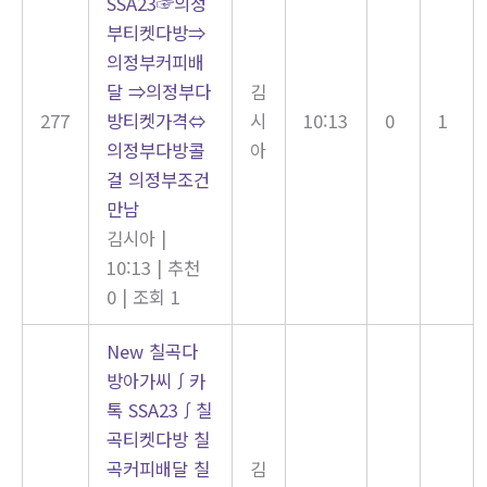
SSA23☞의정
부티켓다방⇒
의정부커피배
달 ⇒의정부다
김
277
방티켓가격⇔
시
10:13
0
1
의정부다방콜
아
걸 의정부조건
만남
김시아
|
10:13
|
추천
0
|
조회 1
New
칠곡다
방아가씨∫카
톡 SSA23∫칠
곡티켓다방 칠
곡커피배달 칠
김