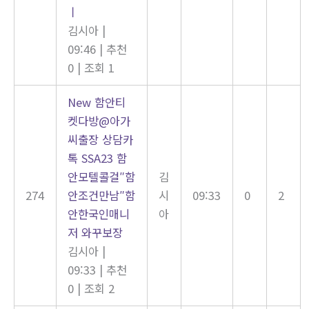
ㅣ
김시아
|
09:46
|
추천
0
|
조회 1
New
함안티
켓다방@아가
씨출장 상담카
톡 SSA23 함
안모텔콜걸″함
김
274
안조건만남″함
시
09:33
0
2
안한국인매니
아
저 와꾸보장
김시아
|
09:33
|
추천
0
|
조회 2