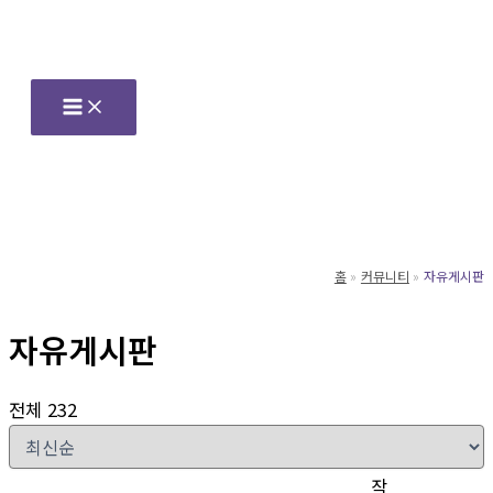
콘
텐
츠
로
건
너
뛰
기
홈
커뮤니티
자유게시판
자유게시판
전체 232
작