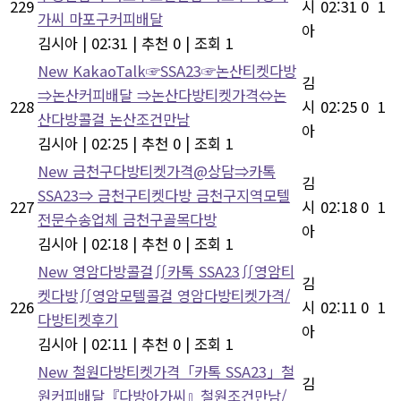
229
시
02:31
0
1
가씨 마포구커피배달
아
김시아
|
02:31
|
추천 0
|
조회 1
New
KakaoTalk☞SSA23☞논산티켓다방
김
⇒논산커피배달 ⇒논산다방티켓가격⇔논
228
시
02:25
0
1
산다방콜걸 논산조건만남
아
김시아
|
02:25
|
추천 0
|
조회 1
New
금천구다방티켓가격@상담⇒카톡
김
SSA23⇒ 금천구티켓다방 금천구지역모텔
227
시
02:18
0
1
전문수송업체 금천구골목다방
아
김시아
|
02:18
|
추천 0
|
조회 1
New
영암다방콜걸∬카톡 SSA23∬영암티
김
켓다방∬영암모텔콜걸 영암다방티켓가격/
226
시
02:11
0
1
다방티켓후기
아
김시아
|
02:11
|
추천 0
|
조회 1
New
철원다방티켓가격「카톡 SSA23」철
김
원커피배달『다방아가씨』철원조건만남/