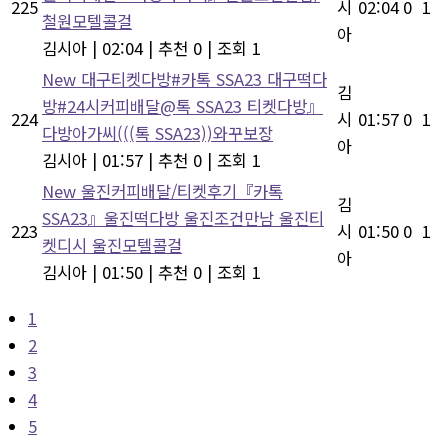
225
시
02:04
0
1
철원모텔콜걸
아
김시아
|
02:04
|
추천 0
|
조회 1
New
대구티켓다방#카톡 SSA23 대구떡다
김
방#24시커피배달@톡 SSA23 티켓다방』
224
시
01:57
0
1
다방아가씨(((톡 SSA23))와꾸보장
아
김시아
|
01:57
|
추천 0
|
조회 1
New
울진커피배달/티켓후기『카톡
김
SSA23』울진떡다방 울진조건만남 울진티
223
시
01:50
0
1
켓디시 울진모텔콜걸
아
김시아
|
01:50
|
추천 0
|
조회 1
1
2
3
4
5