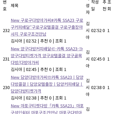
번
작성
추
조
제목
성
호
일
천
회
자
New
구로구다방아가씨#카톡 SSA23 구로
김
구커피배달″구로구모텔콜걸 구로구출장마
232
시
02:52
0
1
사지 구로구조건만남
아
김시아
|
02:52
|
추천 0
|
조회 1
New
양구다방커피배달∈-카톡 SSA23-∋
김
양구다방티켓가격 양구모텔콜걸 양구골목
231
시
02:45
0
1
다방/다방아가씨
아
김시아
|
02:45
|
추천 0
|
조회 1
New
담양다방아가씨☏카톡 SSA23ㅣ담양
김
다방콜걸ㅣ담양모텔출장ㅣ담양커피배달ㅣ
230
시
02:38
0
1
담양다방티켓가격
아
김시아
|
02:38
|
추천 0
|
조회 1
New
마포구티켓다방「카톡 SSA23」마포
김
구성인쉼터 마포구조건만남 마포구다방아