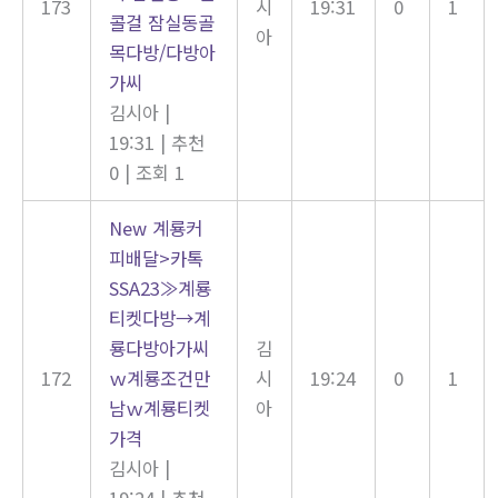
173
시
19:31
0
1
콜걸 잠실동골
아
목다방/다방아
가씨
김시아
|
19:31
|
추천
0
|
조회 1
New
계룡커
피배달>카톡
SSA23≫계룡
티켓다방→계
룡다방아가씨
김
172
ｗ계룡조건만
시
19:24
0
1
남ｗ계룡티켓
아
가격
김시아
|
19:24
|
추천