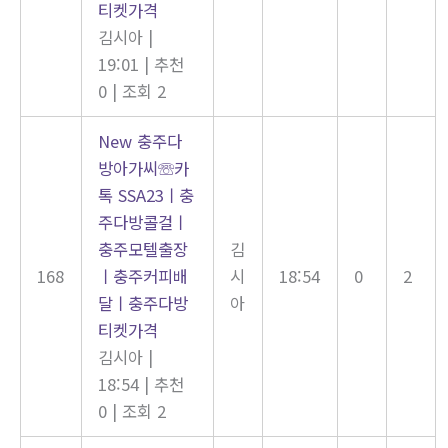
티켓가격
김시아
|
19:01
|
추천
0
|
조회 2
New
충주다
방아가씨☏카
톡 SSA23ㅣ충
주다방콜걸ㅣ
충주모텔출장
김
168
ㅣ충주커피배
시
18:54
0
2
달ㅣ충주다방
아
티켓가격
김시아
|
18:54
|
추천
0
|
조회 2