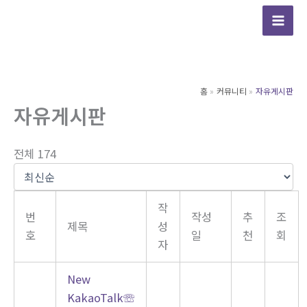
콘
텐
츠
로
건
홈
커뮤니티
자유게시판
너
자유게시판
뛰
기
전체 174
작
번
작성
추
조
제목
성
호
일
천
회
자
New
KakaoTalk☏