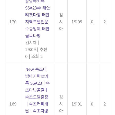
상담⇒카톡
SSA23⇒ 태안
티켓다방 태안
김
170
지역모텔전문
시
19:09
0
2
수송업체 태안
아
골목다방
김시아
|
19:09
|
추천
0
|
조회 2
New
속초다
방아가씨☏카
톡 SSA23ㅣ속
초다방콜걸ㅣ
속초모텔출장
김
169
ㅣ속초커피배
시
19:01
0
2
달ㅣ속초다방
아