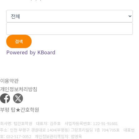
검색
Powered by KBoard
이용약관
개인정보처리방침
부평 탑★간호학원
회사명: 탑간호학원 대표자: 김주호
사업자등록번호:
122-91-91681
주소: 인천 부평구 경원대로 1404(부평동) 그랑프리빌딩 7층 704/705호 대표번
호
: 032-517-0052
개인정보관리책임자: 엄영옥