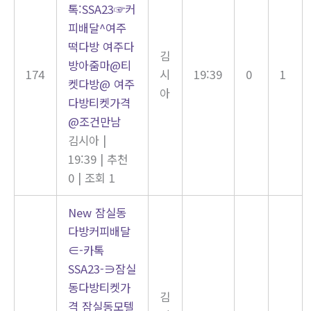
톡:SSA23☞커
피배달^여주
떡다방 여주다
김
방아줌마@티
174
시
19:39
0
1
켓다방@ 여주
아
다방티켓가격
@조건만남
김시아
|
19:39
|
추천
0
|
조회 1
New
잠실동
다방커피배달
∈-카톡
SSA23-∋잠실
동다방티켓가
김
격 잠실동모텔