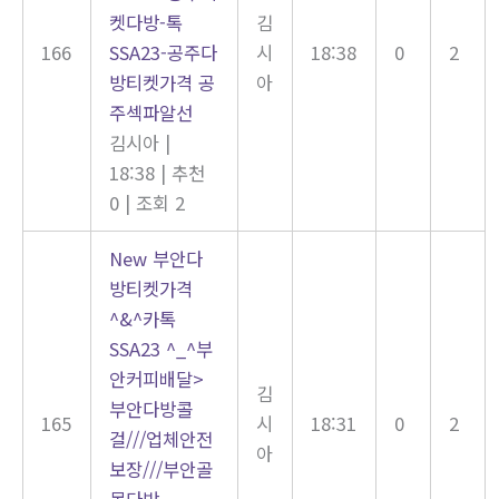
켓다방-톡
김
166
SSA23-공주다
시
18:38
0
2
방티켓가격 공
아
주섹파알선
김시아
|
18:38
|
추천
0
|
조회 2
New
부안다
방티켓가격
^&^카톡
SSA23 ^_^부
안커피배달>
김
부안다방콜
165
시
18:31
0
2
걸///업체안전
아
보장///부안골
목다방