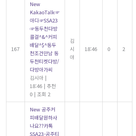
New
KakaoTalk☞
아디☞SSA23
☞동두천다방
콜걸^&^커피
김
배달^$^동두
167
시
18:46
0
2
천조건만남 동
아
두천티켓다방/
다방아가씨
김시아
|
18:46
|
추천
0
|
조회 2
New
공주커
피배달원하사
나요??카톡
SSA23-공주티