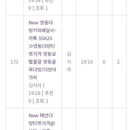
0
|
조회 1
New
영동다
방커피배달∈-
카톡 SSA23-
∋영동다방티
켓가격 영동모
김
171
텔콜걸 영동골
시
19:16
0
2
목다방/다방아
아
가씨
김시아
|
19:16
|
추천
0
|
조회 2
New
태안다
방티켓가격@