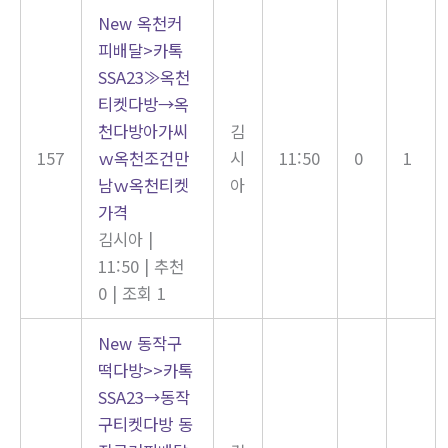
New
옥천커
피배달>카톡
SSA23≫옥천
티켓다방→옥
천다방아가씨
김
157
ｗ옥천조건만
시
11:50
0
1
남ｗ옥천티켓
아
가격
김시아
|
11:50
|
추천
0
|
조회 1
New
동작구
떡다방>>카톡
SSA23→동작
구티켓다방 동