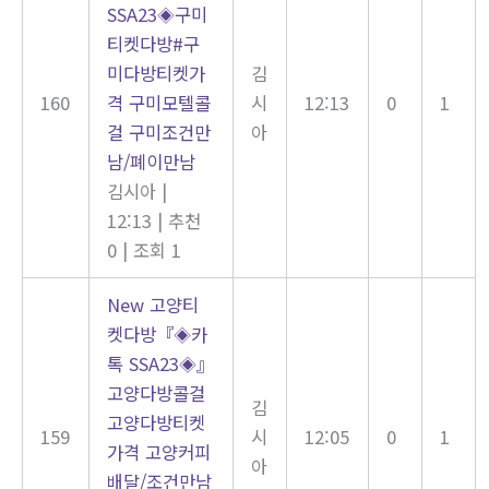
SSA23◈구미
티켓다방#구
미다방티켓가
김
160
격 구미모텔콜
시
12:13
0
1
걸 구미조건만
아
남/폐이만남
김시아
|
12:13
|
추천
0
|
조회 1
New
고양티
켓다방『◈카
톡 SSA23◈』
고양다방콜걸
김
고양다방티켓
159
시
12:05
0
1
가격 고양커피
아
배달/조건만남