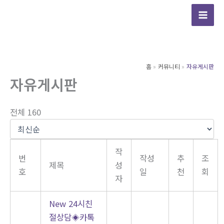
콘
텐
츠
로
건
홈
커뮤니티
자유게시판
너
자유게시판
뛰
기
전체 160
작
번
작성
추
조
제목
성
호
일
천
회
자
New
24시친
절상담◈카톡