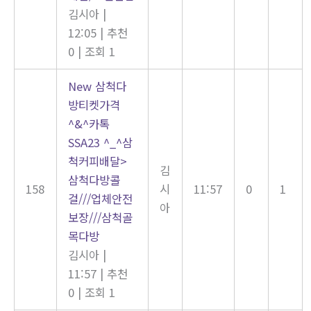
김시아
|
12:05
|
추천
0
|
조회 1
New
삼척다
방티켓가격
^&^카톡
SSA23 ^_^삼
척커피배달>
김
삼척다방콜
158
시
11:57
0
1
걸///업체안전
아
보장///삼척골
목다방
김시아
|
11:57
|
추천
0
|
조회 1