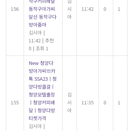
작구커피배달
김
156
동작구아가씨
시
11:42
0
1
알선 동작구다
아
방아줌마
김시아
|
11:42
|
추천
0
|
조회 1
New
청양다
방아가씨☏카
톡 SSA23ㅣ청
양다방콜걸ㅣ
청양모텔출장
김
155
ㅣ청양커피배
시
11:35
0
1
달ㅣ청양다방
아
티켓가격
김시아
|