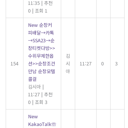
11:35
|
추천
0
|
조회 1
New
순창커
피배달→카톡
→SSA23→순
창티켓다방>>
수위무제한옵
김
154
션>>순창조건
시
11:27
0
3
만남 순창모텔
아
콜걸
김시아
|
11:27
|
추천
0
|
조회 3
New
KakaoTalk☏