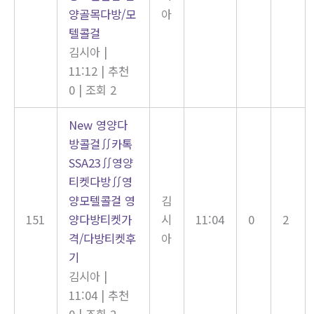
양골목다방/모
아
텔콜걸
김시아
|
11:12
|
추천
0
|
조회 2
New
영양다
방콜걸∬카톡
SSA23∬영양
티켓다방∬영
양모텔콜걸 영
김
151
양다방티켓가
시
11:04
0
2
격/다방티켓후
아
기
김시아
|
11:04
|
추천
0
|
조회 2