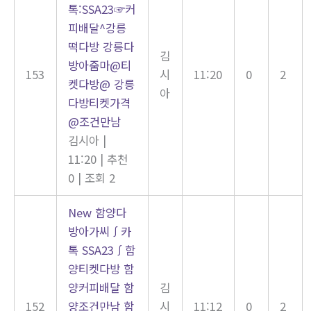
톡:SSA23☞커
피배달^강릉
떡다방 강릉다
김
방아줌마@티
153
시
11:20
0
2
켓다방@ 강릉
아
다방티켓가격
@조건만남
김시아
|
11:20
|
추천
0
|
조회 2
New
함양다
방아가씨∫카
톡 SSA23∫함
양티켓다방 함
양커피배달 함
김
152
양조건만남 함
시
11:12
0
2