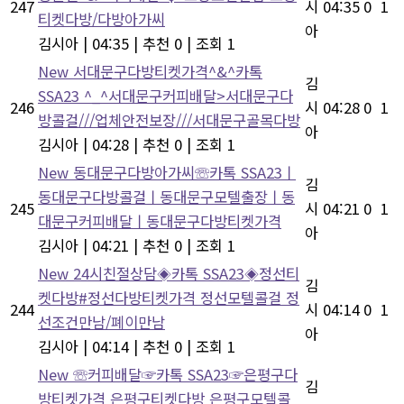
247
시
04:35
0
1
티켓다방/다방아가씨
아
김시아
|
04:35
|
추천 0
|
조회 1
New
서대문구다방티켓가격^&^카톡
김
SSA23 ^_^서대문구커피배달>서대문구다
246
시
04:28
0
1
방콜걸///업체안전보장///서대문구골목다방
아
김시아
|
04:28
|
추천 0
|
조회 1
New
동대문구다방아가씨☏카톡 SSA23ㅣ
김
동대문구다방콜걸ㅣ동대문구모텔출장ㅣ동
245
시
04:21
0
1
대문구커피배달ㅣ동대문구다방티켓가격
아
김시아
|
04:21
|
추천 0
|
조회 1
New
24시친절상담◈카톡 SSA23◈정선티
김
켓다방#정선다방티켓가격 정선모텔콜걸 정
244
시
04:14
0
1
선조건만남/폐이만남
아
김시아
|
04:14
|
추천 0
|
조회 1
New
☏커피배달☞카톡 SSA23☞은평구다
김
방티켓가격 은평구티켓다방 은평구모텔콜