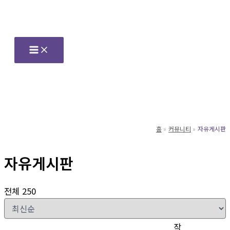
콘
텐
츠
로
건
너
뛰
기
홈
커뮤니티
자유게시판
자유게시판
전체 250
작