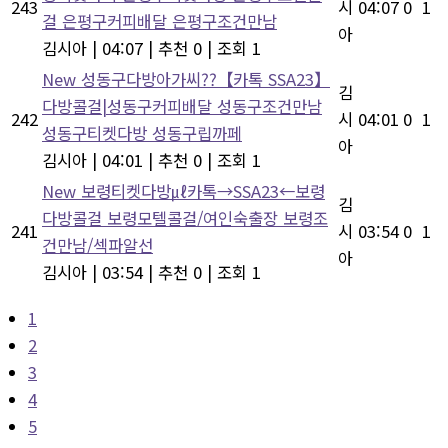
243
시
04:07
0
1
걸 은평구커피배달 은평구조건만남
아
김시아
|
04:07
|
추천 0
|
조회 1
New
성동구다방아가씨??【카톡 SSA23】
김
다방콜걸|성동구커피배달 성동구조건만남
242
시
04:01
0
1
성동구티켓다방 성동구립까페
아
김시아
|
04:01
|
추천 0
|
조회 1
New
보령티켓다방㎕카톡→SSA23←보령
김
다방콜걸 보령모텔콜걸/여인숙출장 보령조
241
시
03:54
0
1
건만남/섹파알선
아
김시아
|
03:54
|
추천 0
|
조회 1
1
2
3
4
5