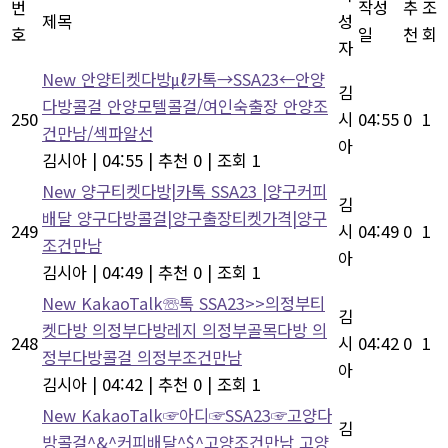
번
작성
추
조
제목
성
호
일
천
회
자
New
안양티켓다방㎕카톡→SSA23←안양
김
다방콜걸 안양모텔콜걸/여인숙출장 안양조
250
시
04:55
0
1
건만남/섹파알선
아
김시아
|
04:55
|
추천 0
|
조회 1
New
양구티켓다방|카톡 SSA23 |양구커피
김
배달 양구다방콜걸|양구출장티켓가격|양구
249
시
04:49
0
1
조건만남
아
김시아
|
04:49
|
추천 0
|
조회 1
New
KakaoTalk☏톡 SSA23>>의정부티
김
켓다방 의정부다방레지 의정부골목다방 의
248
시
04:42
0
1
정부다방콜걸 의정부조건만남
아
김시아
|
04:42
|
추천 0
|
조회 1
New
KakaoTalk☞아디☞SSA23☞고양다
김
방콜걸^&^커피배달^$^고양조건만남 고양