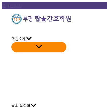
콘
홈
Ι
관리자
텐
츠
로
건
학원소개
너
뛰
기
탑의 특성화