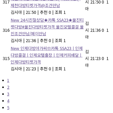
317
시
21:50
0
1
제천다방티켓가격@조건만남
아
김시아
|
21:50
|
추천 0
|
조회 1
New
24시친절상담◈카톡 SSA23◈울진티
김
켓다방#울진다방티켓가격 울진모텔콜걸 울
316
시
21:36
0
1
진조건만남/폐이만남
아
김시아
|
21:36
|
추천 0
|
조회 1
New
인제다방아가씨☏카톡 SSA23ㅣ인제
김
다방콜걸ㅣ인제모텔출장ㅣ인제커피배달ㅣ
315
시
21:23
0
1
인제다방티켓가격
아
김시아
|
21:23
|
추천 0
|
조회 1
1
2
3
4
5