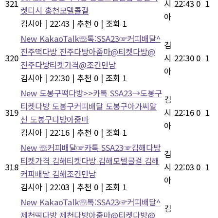
321
시
22:43
0
1
켓디시 홍천모텔콜걸
아
김시아
|
22:43
|
추천 0
|
조회 1
New
KakaoTalk☏톡:SSA23☞커피배달^
김
진주떡다방 진주다방아줌마@티켓다방@
320
시
22:30
0
1
진주다방티켓가격@조건만남
아
김시아
|
22:30
|
추천 0
|
조회 1
New
도봉구떡다방>>카톡 SSA23→도봉구
김
티켓다방 도봉구커피배달 도봉구아가씨알
319
시
22:16
0
1
선 도봉구다방아줌마
아
김시아
|
22:16
|
추천 0
|
조회 1
New
☏커피배달☞카톡 SSA23☞김해다방
김
티켓가격 김해티켓다방 김해모텔콜걸 김해
318
시
22:03
0
1
커피배달 김해조건만남
아
김시아
|
22:03
|
추천 0
|
조회 1
New
KakaoTalk☏톡:SSA23☞커피배달^
김
제천떡다방 제천다방아줌마@티켓다방@