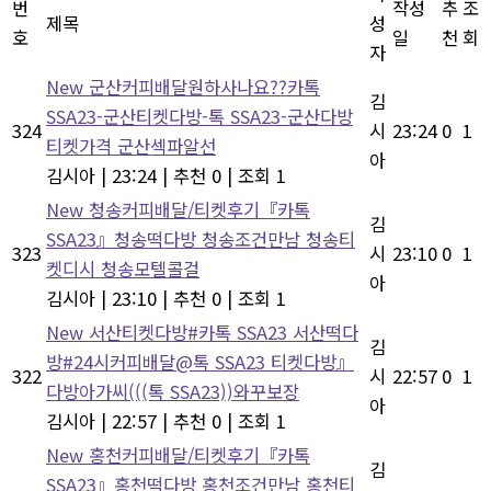
번
작성
추
조
제목
성
호
일
천
회
자
New
군산커피배달원하사나요??카톡
김
SSA23-군산티켓다방-톡 SSA23-군산다방
324
시
23:24
0
1
티켓가격 군산섹파알선
아
김시아
|
23:24
|
추천 0
|
조회 1
New
청송커피배달/티켓후기『카톡
김
SSA23』청송떡다방 청송조건만남 청송티
323
시
23:10
0
1
켓디시 청송모텔콜걸
아
김시아
|
23:10
|
추천 0
|
조회 1
New
서산티켓다방#카톡 SSA23 서산떡다
김
방#24시커피배달@톡 SSA23 티켓다방』
322
시
22:57
0
1
다방아가씨(((톡 SSA23))와꾸보장
아
김시아
|
22:57
|
추천 0
|
조회 1
New
홍천커피배달/티켓후기『카톡
김
SSA23』홍천떡다방 홍천조건만남 홍천티