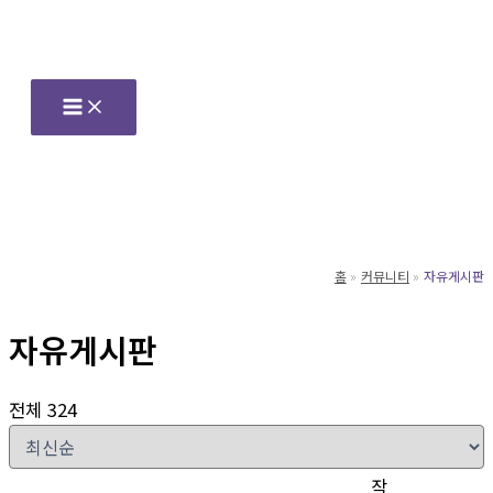
콘
텐
츠
로
건
너
뛰
기
홈
커뮤니티
자유게시판
자유게시판
전체 324
작