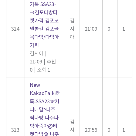
카톡 SSA23-
∋김포다방티
켓가격 김포모
김
314
텔콜걸 김포골
시
21:09
0
1
목다방/다방아
아
가씨
김시아
|
21:09
|
추천
0
|
조회 1
New
KakaoTalk☏
톡:SSA23☞커
피배달^나주
떡다방 나주다
김
방아줌마@티
313
시
20:56
0
1
켓다방@ 나주