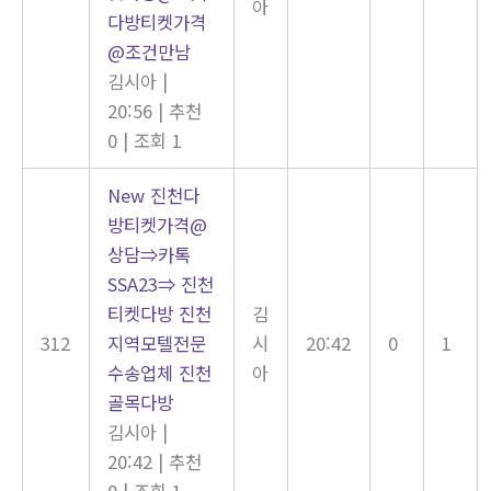
아
다방티켓가격
@조건만남
김시아
|
20:56
|
추천
0
|
조회 1
New
진천다
방티켓가격@
상담⇒카톡
SSA23⇒ 진천
티켓다방 진천
김
312
지역모텔전문
시
20:42
0
1
수송업체 진천
아
골목다방
김시아
|
20:42
|
추천
0
|
조회 1