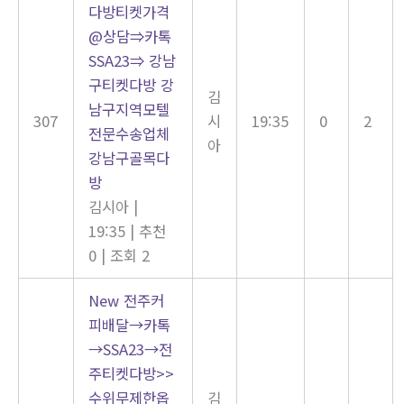
다방티켓가격
@상담⇒카톡
SSA23⇒ 강남
구티켓다방 강
김
남구지역모텔
307
시
19:35
0
2
전문수송업체
아
강남구골목다
방
김시아
|
19:35
|
추천
0
|
조회 2
New
전주커
피배달→카톡
→SSA23→전
주티켓다방>>
수위무제한옵
김