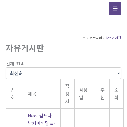
콘
텐
츠
로
건
홈
커뮤니티
자유게시판
너
자유게시판
뛰
기
전체 314
작
번
작성
추
조
제목
성
호
일
천
회
자
New
김포다
방커피배달∈-