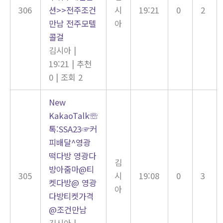
306
션>>전주조건
시
19:21
0
2
만남 전주모텔
아
콜걸
김시아
|
19:21
|
추천
0
|
조회 2
New
KakaoTalk☏
톡:SSA23☞커
피배달^영광
떡다방 영광다
김
방아줌마@티
305
시
19:08
0
3
켓다방@ 영광
아
다방티켓가격
@조건만남
김시아
|