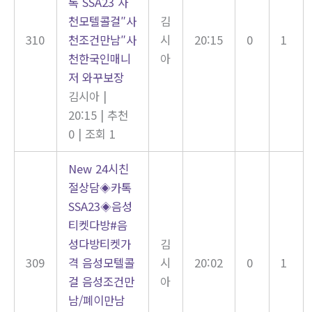
톡 SSA23 사
천모텔콜걸″사
김
310
천조건만남″사
시
20:15
0
1
천한국인매니
아
저 와꾸보장
김시아
|
20:15
|
추천
0
|
조회 1
New
24시친
절상담◈카톡
SSA23◈음성
티켓다방#음
성다방티켓가
김
309
격 음성모텔콜
시
20:02
0
1
걸 음성조건만
아
남/폐이만남