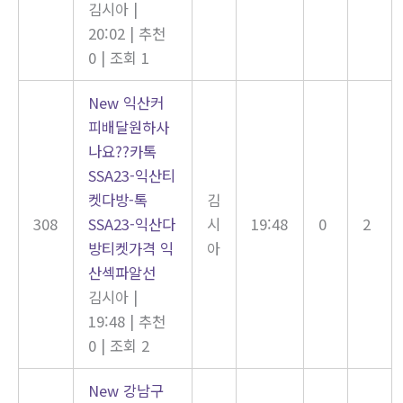
김시아
|
20:02
|
추천
0
|
조회 1
New
익산커
피배달원하사
나요??카톡
SSA23-익산티
켓다방-톡
김
308
SSA23-익산다
시
19:48
0
2
방티켓가격 익
아
산섹파알선
김시아
|
19:48
|
추천
0
|
조회 2
New
강남구