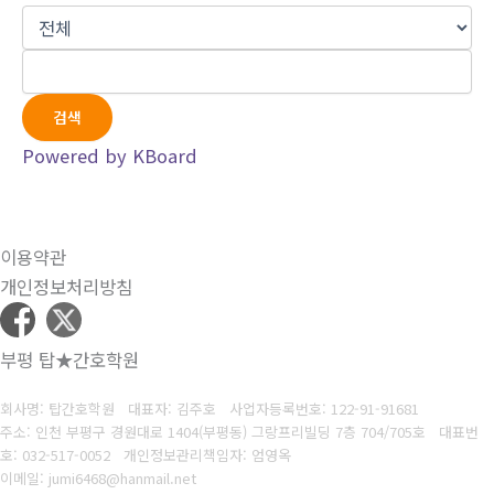
검색
Powered by KBoard
이용약관
개인정보처리방침
부평 탑★간호학원
회사명: 탑간호학원 대표자: 김주호
사업자등록번호:
122-91-91681
주소: 인천 부평구 경원대로 1404(부평동) 그랑프리빌딩 7층 704/705호 대표번
호
: 032-517-0052
개인정보관리책임자: 엄영옥
이메일: jumi6468@hanmail.net