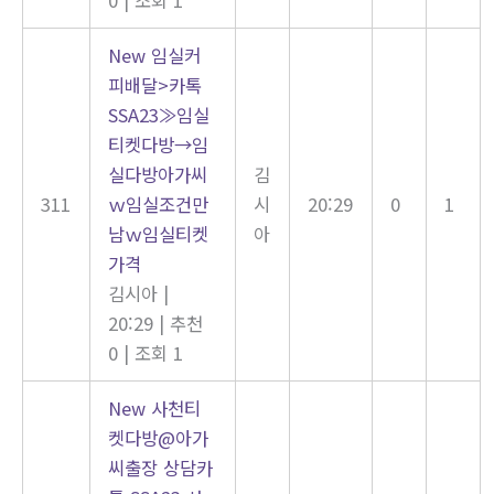
New
임실커
피배달>카톡
SSA23≫임실
티켓다방→임
실다방아가씨
김
311
ｗ임실조건만
시
20:29
0
1
남ｗ임실티켓
아
가격
김시아
|
20:29
|
추천
0
|
조회 1
New
사천티
켓다방@아가
씨출장 상담카