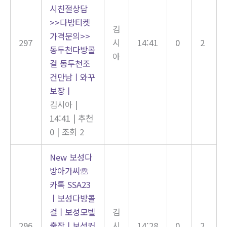
시친절상담
>>다방티켓
김
가격문의>>
297
시
14:41
0
2
동두천다방콜
아
걸 동두천조
건만남ㅣ와꾸
보장ㅣ
김시아
|
14:41
|
추천
0
|
조회 2
New
보성다
방아가씨☏
카톡 SSA23
ㅣ보성다방콜
걸ㅣ보성모텔
김
296
출장ㅣ보성커
시
14:28
0
2