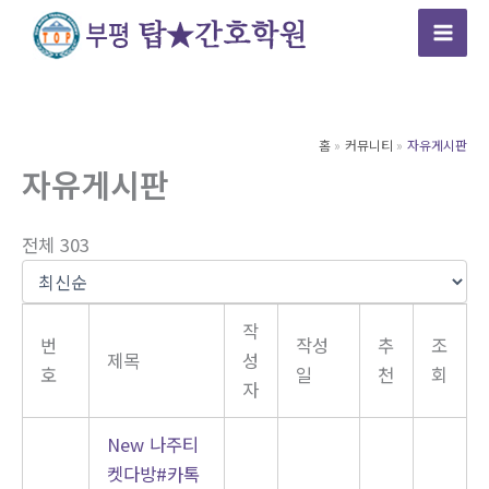
콘
텐
츠
로
건
홈
커뮤니티
자유게시판
너
자유게시판
뛰
기
전체 303
작
번
작성
추
조
제목
성
호
일
천
회
자
New
나주티
켓다방#카톡