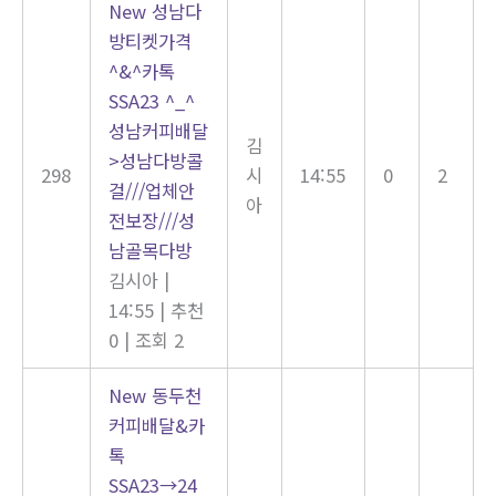
New
성남다
방티켓가격
^&^카톡
SSA23 ^_^
성남커피배달
김
>성남다방콜
298
시
14:55
0
2
걸///업체안
아
전보장///성
남골목다방
김시아
|
14:55
|
추천
0
|
조회 2
New
동두천
커피배달&카
톡
SSA23→24