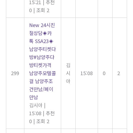
15:21
|
추천
0
|
조회 2
New
24시친
절상담◈카
톡 SSA23◈
남양주티켓다
방#남양주다
방티켓가격
김
299
남양주모텔콜
시
15:08
0
2
걸 남양주조
아
건만남/폐이
만남
김시아
|
15:08
|
추천
0
|
조회 2