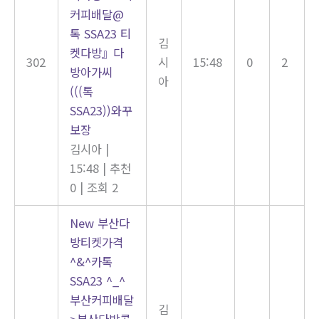
커피배달@
톡 SSA23 티
김
켓다방』다
302
시
15:48
0
2
방아가씨
아
(((톡
SSA23))와꾸
보장
김시아
|
15:48
|
추천
0
|
조회 2
New
부산다
방티켓가격
^&^카톡
SSA23 ^_^
부산커피배달
김
>부산다방콜