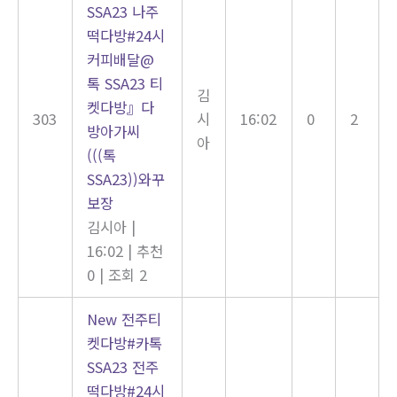
SSA23 나주
떡다방#24시
커피배달@
톡 SSA23 티
김
켓다방』다
303
시
16:02
0
2
방아가씨
아
(((톡
SSA23))와꾸
보장
김시아
|
16:02
|
추천
0
|
조회 2
New
전주티
켓다방#카톡
SSA23 전주
떡다방#24시