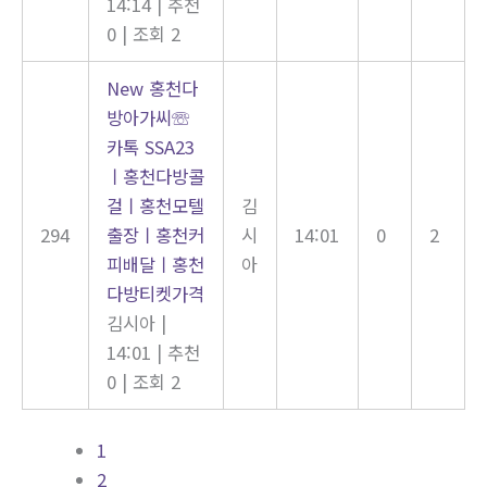
14:14
|
추천
0
|
조회 2
New
홍천다
방아가씨☏
카톡 SSA23
ㅣ홍천다방콜
걸ㅣ홍천모텔
김
294
출장ㅣ홍천커
시
14:01
0
2
피배달ㅣ홍천
아
다방티켓가격
김시아
|
14:01
|
추천
0
|
조회 2
1
2