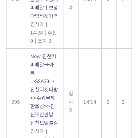
피배달ㅣ보성
아
다방티켓가격
김시아
|
14:28
|
추천
0
|
조회 2
New
진천커
피배달→카
톡
→SSA23→
진천티켓다방
김
>>수위무제
295
시
14:14
0
2
한옵션>>진
아
천조건만남
진천모텔콜걸
김시아
|