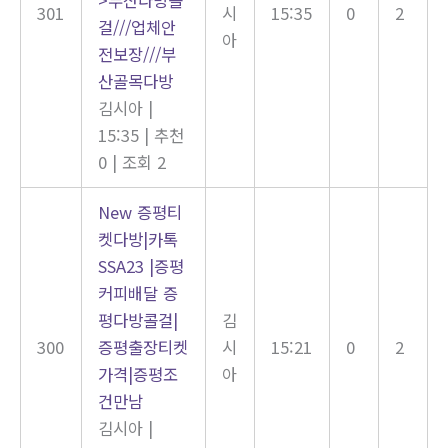
301
시
15:35
0
2
걸///업체안
아
전보장///부
산골목다방
김시아
|
15:35
|
추천
0
|
조회 2
New
증평티
켓다방|카톡
SSA23 |증평
커피배달 증
평다방콜걸|
김
300
증평출장티켓
시
15:21
0
2
가격|증평조
아
건만남
김시아
|