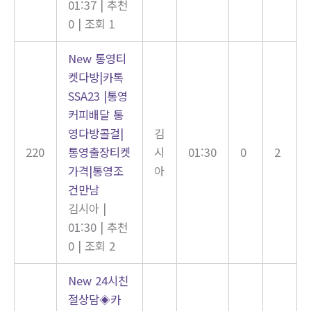
01:37
|
추천
0
|
조회 1
New
통영티
켓다방|카톡
SSA23 |통영
커피배달 통
영다방콜걸|
김
220
통영출장티켓
시
01:30
0
2
가격|통영조
아
건만남
김시아
|
01:30
|
추천
0
|
조회 2
New
24시친
절상담◈카