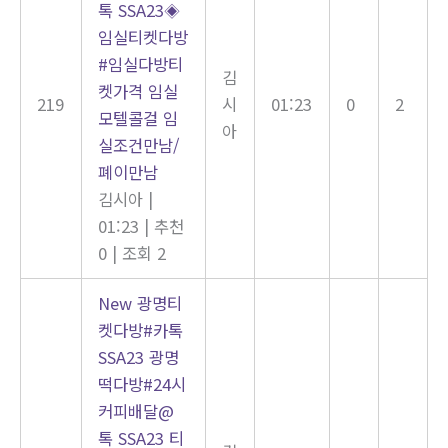
톡 SSA23◈
임실티켓다방
#임실다방티
김
켓가격 임실
219
시
01:23
0
2
모텔콜걸 임
아
실조건만남/
폐이만남
김시아
|
01:23
|
추천
0
|
조회 2
New
광명티
켓다방#카톡
SSA23 광명
떡다방#24시
커피배달@
톡 SSA23 티