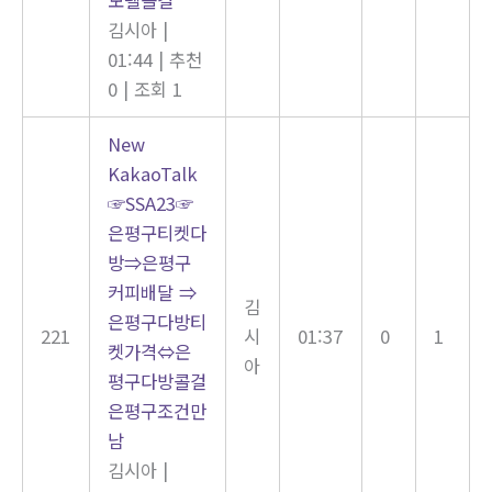
김시아
|
01:44
|
추천
0
|
조회 1
New
KakaoTalk
☞SSA23☞
은평구티켓다
방⇒은평구
커피배달 ⇒
김
은평구다방티
221
시
01:37
0
1
켓가격⇔은
아
평구다방콜걸
은평구조건만
남
김시아
|