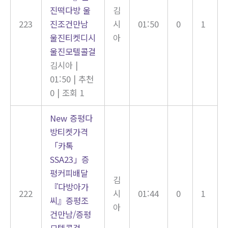
진떡다방 울
김
223
진조건만남
시
01:50
0
1
울진티켓디시
아
울진모텔콜걸
김시아
|
01:50
|
추천
0
|
조회 1
New
증평다
방티켓가격
「카톡
SSA23」증
평커피배달
김
『다방아가
222
시
01:44
0
1
씨』증평조
아
건만남/증평
모텔콜걸