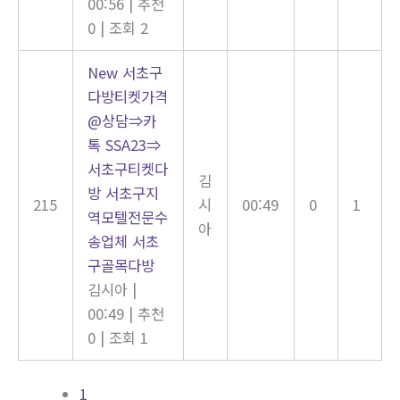
00:56
|
추천
0
|
조회 2
New
서초구
다방티켓가격
@상담⇒카
톡 SSA23⇒
서초구티켓다
김
방 서초구지
215
시
00:49
0
1
역모텔전문수
아
송업체 서초
구골목다방
김시아
|
00:49
|
추천
0
|
조회 1
1