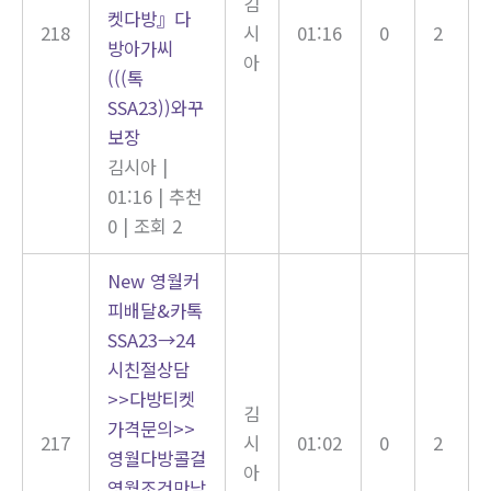
김
켓다방』다
218
시
01:16
0
2
방아가씨
아
(((톡
SSA23))와꾸
보장
김시아
|
01:16
|
추천
0
|
조회 2
New
영월커
피배달&카톡
SSA23→24
시친절상담
>>다방티켓
김
가격문의>>
217
시
01:02
0
2
영월다방콜걸
아
영월조건만남