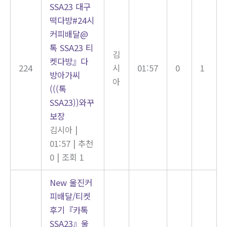
SSA23 대구
떡다방#24시
커피배달@
톡 SSA23 티
김
켓다방』다
224
시
01:57
0
1
방아가씨
아
(((톡
SSA23))와꾸
보장
김시아
|
01:57
|
추천
0
|
조회 1
New
울진커
피배달/티켓
후기『카톡
SSA23』울