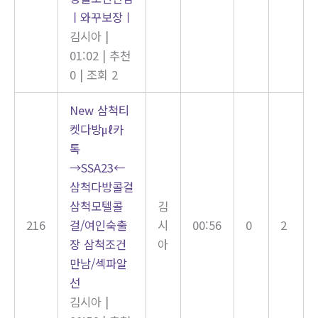
ㅣ와꾸보장ㅣ
김시아
|
01:02
|
추천
0
|
조회 2
New
삼척티
켓다방㎕카
톡
→SSA23←
삼척다방콜걸
삼척모텔콜
김
216
걸/여인숙출
시
00:56
0
2
장 삼척조건
아
만남/섹파알
선
김시아
|