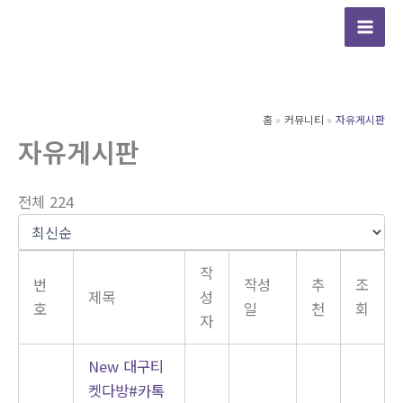
콘
텐
츠
로
건
홈
커뮤니티
자유게시판
너
자유게시판
뛰
기
전체 224
작
번
작성
추
조
제목
성
호
일
천
회
자
New
대구티
켓다방#카톡