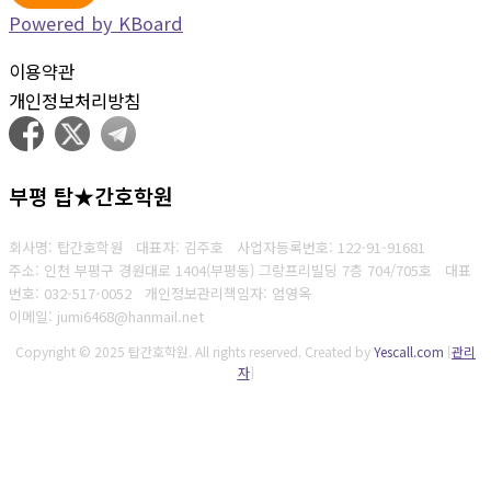
Powered by KBoard
이용약관
개인정보처리방침
부평 탑★간호학원
회사명: 탑간호학원 대표자: 김주호
사업자등록번호:
122-91-91681
주소: 인천 부평구 경원대로 1404(부평동) 그랑프리빌딩 7층 704/705호 대표
번호
: 032-517-0052
개인정보관리책임자: 엄영옥
이메일: jumi6468@hanmail.net
Copyright © 2025 탑간호학원. All rights reserved.
Created by
Yescall.com
[
관리
자
]