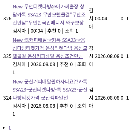
New
무안티켓다방@아가씨출장 상
김
담카톡 SSA23 무안모텔콜걸″무안조
326
시
00:04
0
1
건만남″무안한국인매니저 와꾸보장
아
김시아
|
00:04
|
추천 0
|
조회 1
New
☏커피배달☞카톡 SSA23☞음
성다방티켓가격 음성티켓다방 음성모
김
325
텔콜걸 음성커피배달 음성조건만남
시
2026.08.08
0
1
김시아
|
2026.08.08
|
추천 0
|
조회
아
1
New
군산커피배달원하사나요??카톡
SSA23-군산티켓다방-톡 SSA23-군산
김
324
다방티켓가격 군산섹파알선
시
2026.08.08
0
1
김시아
|
2026.08.08
|
추천 0
|
조회
아
1
1