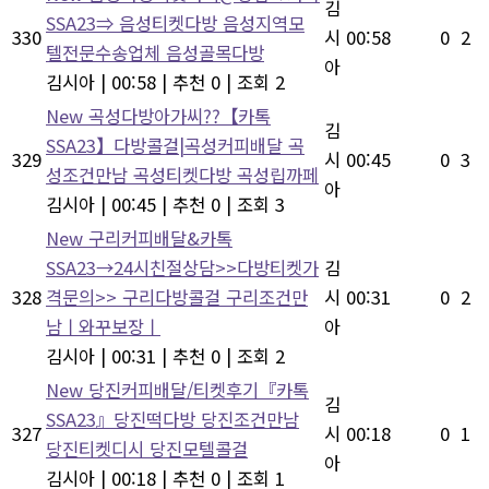
김
SSA23⇒ 음성티켓다방 음성지역모
330
시
00:58
0
2
텔전문수송업체 음성골목다방
아
김시아
|
00:58
|
추천 0
|
조회 2
New
곡성다방아가씨??【카톡
김
SSA23】다방콜걸|곡성커피배달 곡
329
시
00:45
0
3
성조건만남 곡성티켓다방 곡성립까페
아
김시아
|
00:45
|
추천 0
|
조회 3
New
구리커피배달&카톡
SSA23→24시친절상담>>다방티켓가
김
328
격문의>> 구리다방콜걸 구리조건만
시
00:31
0
2
남ㅣ와꾸보장ㅣ
아
김시아
|
00:31
|
추천 0
|
조회 2
New
당진커피배달/티켓후기『카톡
김
SSA23』당진떡다방 당진조건만남
327
시
00:18
0
1
당진티켓디시 당진모텔콜걸
아
김시아
|
00:18
|
추천 0
|
조회 1