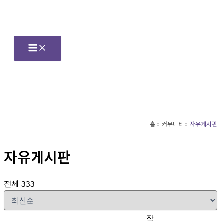
콘
텐
츠
로
건
너
뛰
기
홈
커뮤니티
자유게시판
자유게시판
전체 333
작