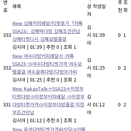
번
추
조
제목
성
작성일
호
천
회
자
New
김해커피배달/티켓후기『카톡
김
SSA23』김해떡다방 김해조건만남
333
시
01:39
0
1
김해티켓디시 김해모텔콜걸
아
김시아
|
01:39
|
추천 0
|
조회 1
New
여수다방커피배달∈-카톡
김
SSA23-∋여수다방티켓가격 여수모
332
시
01:25
0
2
텔콜걸 여수골목다방/다방아가씨
아
김시아
|
01:25
|
추천 0
|
조회 2
New
KakaoTalk☞SSA23☞의정부
티켓다방⇒의정부커피배달 ⇒의정부
김
331
다방티켓가격⇔의정부다방콜걸 의정
시
01:12
0
2
부조건만남
아
김시아
|
01:12
|
추천 0
|
조회 2
New
음성다방티켓가격@상담⇒카톡