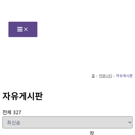
콘
텐
츠
로
건
너
뛰
기
홈
커뮤니티
자유게시판
자유게시판
전체 327
작