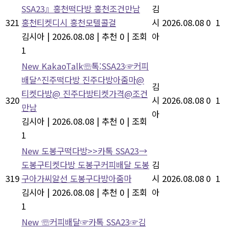
SSA23』홍천떡다방 홍천조건만남
김
321
홍천티켓디시 홍천모텔콜걸
시
2026.08.08
0
1
김시아
|
2026.08.08
|
추천 0
|
조회
아
1
New
KakaoTalk☏톡:SSA23☞커피
배달^진주떡다방 진주다방아줌마@
김
티켓다방@ 진주다방티켓가격@조건
320
시
2026.08.08
0
1
만남
아
김시아
|
2026.08.08
|
추천 0
|
조회
1
New
도봉구떡다방>>카톡 SSA23→
도봉구티켓다방 도봉구커피배달 도봉
김
319
구아가씨알선 도봉구다방아줌마
시
2026.08.08
0
1
김시아
|
2026.08.08
|
추천 0
|
조회
아
1
New
☏커피배달☞카톡 SSA23☞김