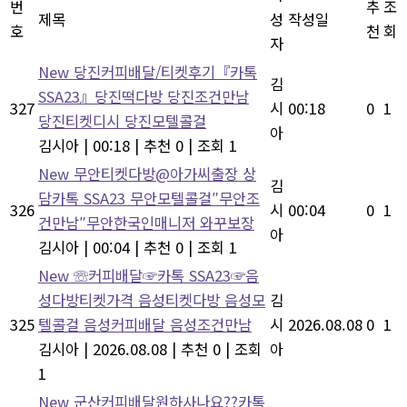
번
추
조
제목
성
작성일
호
천
회
자
New
당진커피배달/티켓후기『카톡
김
SSA23』당진떡다방 당진조건만남
327
시
00:18
0
1
당진티켓디시 당진모텔콜걸
아
김시아
|
00:18
|
추천 0
|
조회 1
New
무안티켓다방@아가씨출장 상
김
담카톡 SSA23 무안모텔콜걸″무안조
326
시
00:04
0
1
건만남″무안한국인매니저 와꾸보장
아
김시아
|
00:04
|
추천 0
|
조회 1
New
☏커피배달☞카톡 SSA23☞음
성다방티켓가격 음성티켓다방 음성모
김
325
텔콜걸 음성커피배달 음성조건만남
시
2026.08.08
0
1
김시아
|
2026.08.08
|
추천 0
|
조회
아
1
New
군산커피배달원하사나요??카톡