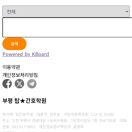
검색
Powered by KBoard
이용약관
개인정보처리방침
부평 탑★간호학원
회사명: 탑간호학원 대표자: 김주호
사업자등록번호:
122-91-91681
주소: 인천 부평구 경원대로 1404(부평동) 그랑프리빌딩 7층 704/705호 대표
번호
: 032-517-0052
개인정보관리책임자: 엄영옥