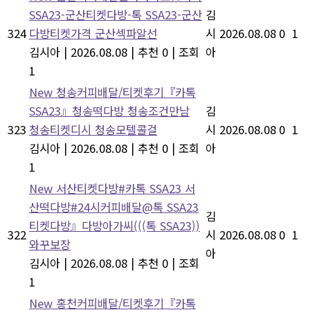
SSA23-군산티켓다방-톡 SSA23-군산
김
324
다방티켓가격 군산섹파알선
시
2026.08.08
0
1
김시아
|
2026.08.08
|
추천 0
|
조회
아
1
New
청송커피배달/티켓후기『카톡
SSA23』청송떡다방 청송조건만남
김
323
청송티켓디시 청송모텔콜걸
시
2026.08.08
0
1
김시아
|
2026.08.08
|
추천 0
|
조회
아
1
New
서산티켓다방#카톡 SSA23 서
산떡다방#24시커피배달@톡 SSA23
김
티켓다방』다방아가씨(((톡 SSA23))
322
시
2026.08.08
0
1
와꾸보장
아
김시아
|
2026.08.08
|
추천 0
|
조회
1
New
홍천커피배달/티켓후기『카톡