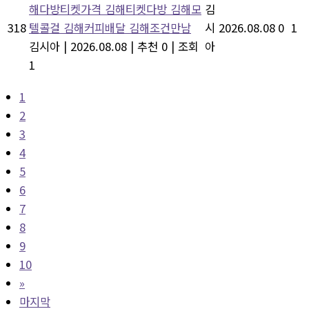
해다방티켓가격 김해티켓다방 김해모
김
318
텔콜걸 김해커피배달 김해조건만남
시
2026.08.08
0
1
김시아
|
2026.08.08
|
추천 0
|
조회
아
1
1
2
3
4
5
6
7
8
9
10
»
마지막