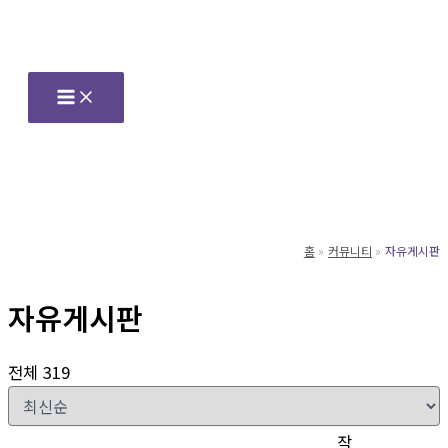
콘
텐
츠
로
건
너
뛰
기
홈
커뮤니티
자유게시판
자유게시판
전체 319
작