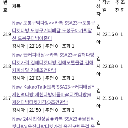
번
작성
추
조
제목
성
호
일
천
회
자
New
도봉구떡다방>>카톡 SSA23→도봉구
김
티켓다방 도봉구커피배달 도봉구아가씨알
319
시
22:16
0
1
선 도봉구다방아줌마
아
김시아
|
22:16
|
추천 0
|
조회 1
New
☏커피배달☞카톡 SSA23☞김해다방
김
티켓가격 김해티켓다방 김해모텔콜걸 김해
318
시
22:03
0
1
커피배달 김해조건만남
아
김시아
|
22:03
|
추천 0
|
조회 1
New
KakaoTalk☏톡:SSA23☞커피배달^
김
제천떡다방 제천다방아줌마@티켓다방@
317
시
21:50
0
1
제천다방티켓가격@조건만남
아
김시아
|
21:50
|
추천 0
|
조회 1
New
24시친절상담◈카톡 SSA23◈울진티
김
켓다방#울진다방티켓가격 울진모텔콜걸 울