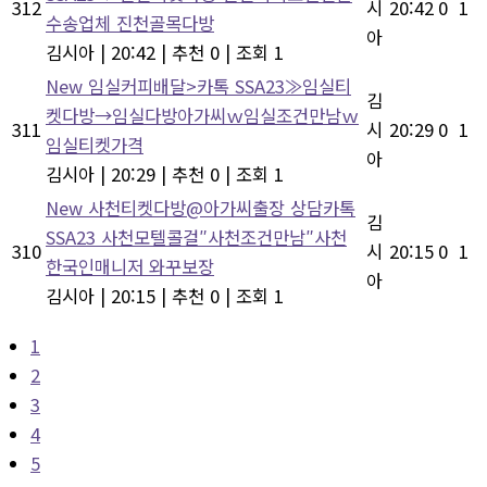
312
시
20:42
0
1
수송업체 진천골목다방
아
김시아
|
20:42
|
추천 0
|
조회 1
New
임실커피배달>카톡 SSA23≫임실티
김
켓다방→임실다방아가씨ｗ임실조건만남ｗ
311
시
20:29
0
1
임실티켓가격
아
김시아
|
20:29
|
추천 0
|
조회 1
New
사천티켓다방@아가씨출장 상담카톡
김
SSA23 사천모텔콜걸″사천조건만남″사천
310
시
20:15
0
1
한국인매니저 와꾸보장
아
김시아
|
20:15
|
추천 0
|
조회 1
1
2
3
4
5