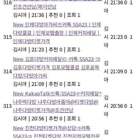
316
시
21:36
0
1
진조건만남/폐이만남
아
김시아
|
21:36
|
추천 0
|
조회 1
New
인제다방아가씨☏카톡 SSA23ㅣ인제
김
다방콜걸ㅣ인제모텔출장ㅣ인제커피배달ㅣ
315
시
21:23
0
1
인제다방티켓가격
아
김시아
|
21:23
|
추천 0
|
조회 1
New
김포다방커피배달∈-카톡 SSA23-∋
김
김포다방티켓가격 김포모텔콜걸 김포골목
314
시
21:09
0
1
다방/다방아가씨
아
김시아
|
21:09
|
추천 0
|
조회 1
New
KakaoTalk☏톡:SSA23☞커피배달^
김
나주떡다방 나주다방아줌마@티켓다방@
313
시
20:56
0
1
나주다방티켓가격@조건만남
아
김시아
|
20:56
|
추천 0
|
조회 1
New
진천다방티켓가격@상담⇒카톡
김
SSA23⇒ 진천티켓다방 진천지역모텔전문