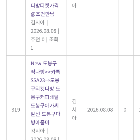
다방티켓가격
아
@조건만남
김시아
|
2026.08.08
|
추천 0
|
조회
1
New
도봉구
떡다방>>카톡
SSA23→도봉
구티켓다방 도
봉구커피배달
김
도봉구아가씨
319
시
2026.08.08
0
알선 도봉구다
아
방아줌마
김시아
|
2026.08.08
|