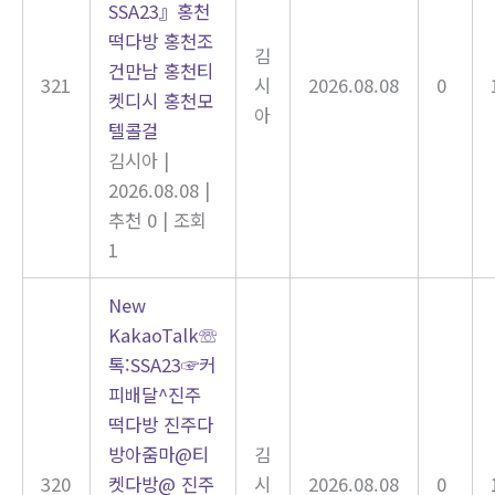
SSA23』홍천
떡다방 홍천조
김
건만남 홍천티
321
시
2026.08.08
0
켓디시 홍천모
아
텔콜걸
김시아
|
2026.08.08
|
추천 0
|
조회
1
New
KakaoTalk☏
톡:SSA23☞커
피배달^진주
떡다방 진주다
방아줌마@티
김
320
켓다방@ 진주
시
2026.08.08
0