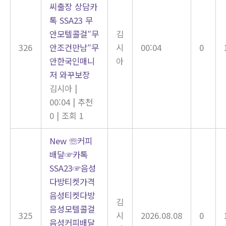
씨출장 상담카
톡 SSA23 무
안모텔콜걸″무
김
326
안조건만남″무
시
00:04
0
안한국인매니
아
저 와꾸보장
김시아
|
00:04
|
추천
0
|
조회 1
New
☏커피
배달☞카톡
SSA23☞음성
다방티켓가격
음성티켓다방
김
음성모텔콜걸
325
시
2026.08.08
0
음성커피배달