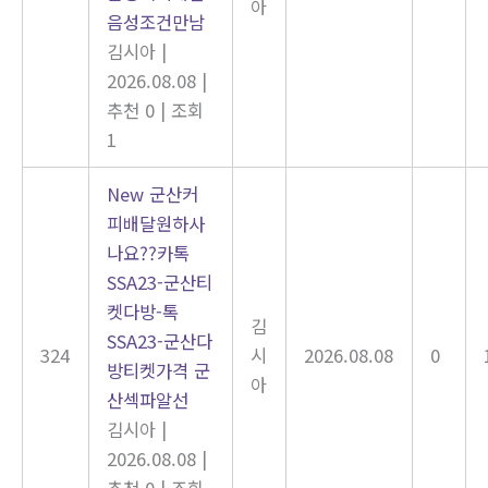
아
음성조건만남
김시아
|
2026.08.08
|
추천 0
|
조회
1
New
군산커
피배달원하사
나요??카톡
SSA23-군산티
켓다방-톡
김
SSA23-군산다
324
시
2026.08.08
0
방티켓가격 군
아
산섹파알선
김시아
|
2026.08.08
|
추천 0
|
조회