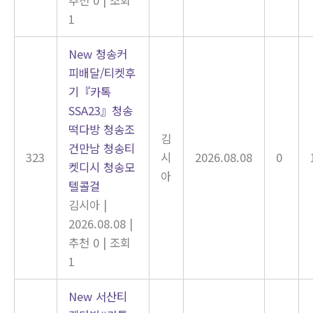
1
New
청송커
피배달/티켓후
기『카톡
SSA23』청송
떡다방 청송조
김
건만남 청송티
323
시
2026.08.08
0
켓디시 청송모
아
텔콜걸
김시아
|
2026.08.08
|
추천 0
|
조회
1
New
서산티