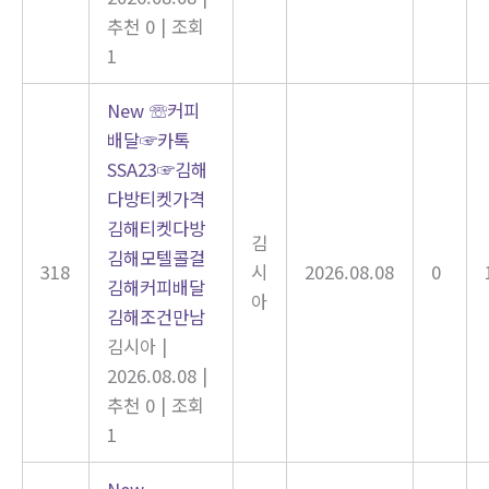
추천 0
|
조회
1
New
☏커피
배달☞카톡
SSA23☞김해
다방티켓가격
김해티켓다방
김
김해모텔콜걸
318
시
2026.08.08
0
김해커피배달
아
김해조건만남
김시아
|
2026.08.08
|
추천 0
|
조회
1
New