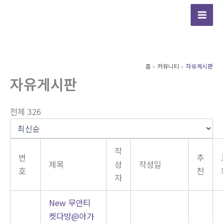
콘
텐
츠
로
건
홈
커뮤니티
자유게시판
너
자유게시판
뛰
기
전체 326
작
번
추
제목
성
작성일
호
천
자
New
무안티
켓다방@아가