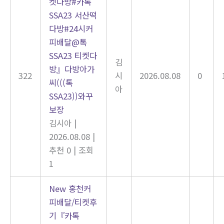
켓다방#카톡
SSA23 서산떡
다방#24시커
피배달@톡
SSA23 티켓다
김
방』다방아가
322
시
2026.08.08
0
씨(((톡
아
SSA23))와꾸
보장
김시아
|
2026.08.08
|
추천 0
|
조회
1
New
홍천커
피배달/티켓후
기『카톡